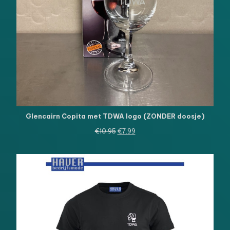
Glencairn Copita met TDWA logo (ZONDER doosje)
Oorspronkelijke
Huidige
€
10.95
€
7.99
prijs
prijs
was:
is:
€10.95.
€7.99.