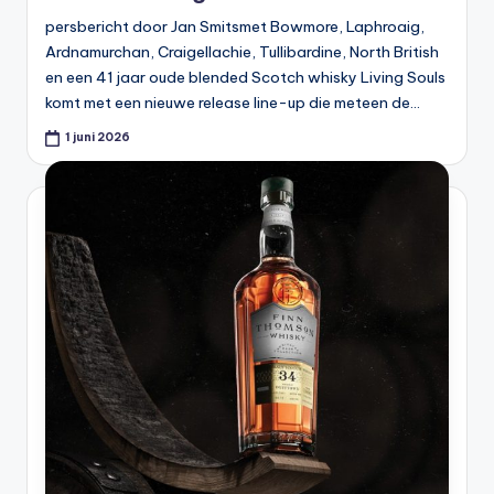
persbericht door Jan Smitsmet Bowmore, Laphroaig,
Ardnamurchan, Craigellachie, Tullibardine, North British
en een 41 jaar oude blended Scotch whisky Living Souls
komt met een nieuwe release line-up die meteen de…
1 juni 2026