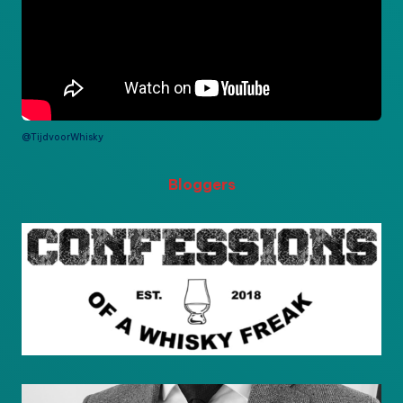
@TijdvoorWhisky
Bloggers