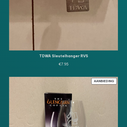
TDWA Sleutelhanger RVS
€
7.95
PRODU
AANBIEDING
IN
DE
UITVE