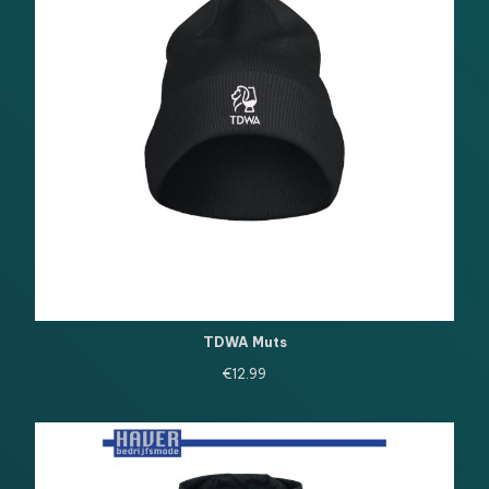
TDWA Muts
€
12.99