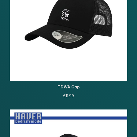
TDWA Cap
€
11.99