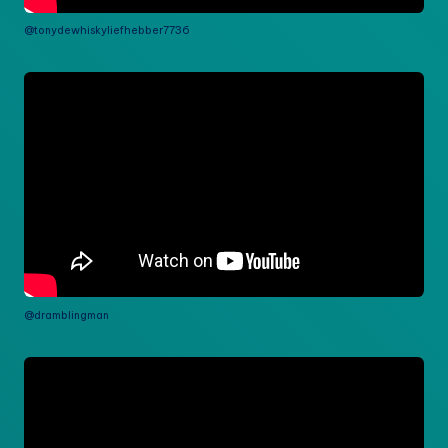
@tonydewhiskyliefhebber7736
@dramblingman