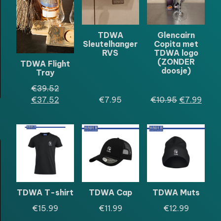
DE
DE
UITVERKOOP
UITVERKOO
TDWA
Glencairn
Sleutelhanger
Copita met
RVS
TDWA logo
(ZONDER
TDWA Flight
doosje)
Tray
Oorspronkelijke
€
39.52
prijs
Huidige
Oorspronkel
Huid
€
37.52
€
7.95
€
10.95
€
7.99
was:
prijs
prijs
prijs
€39.52.
is:
was:
is:
€37.52.
€10.95.
€7.9
TDWA T-shirt
TDWA Cap
TDWA Muts
€
15.99
€
11.99
€
12.99