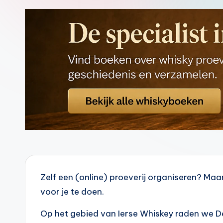
ci
al
St
or
e
-
Zelf een (online) proeverij organiseren? Maa
voor je te doen.
Op het gebied van Ierse Whiskey raden we D