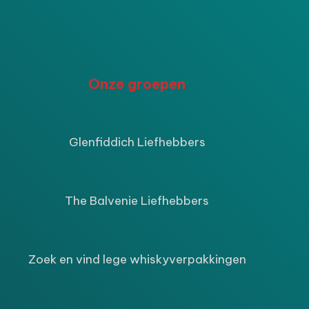
P
Onze groepen
ijke
ige
Glenfiddich Liefhebbers
9.
The Balvenie Liefhebbers
Zoek en vind lege whiskyverpakkingen