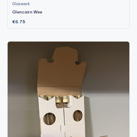
Glaswerk
Glencairn Wee
€
6.75