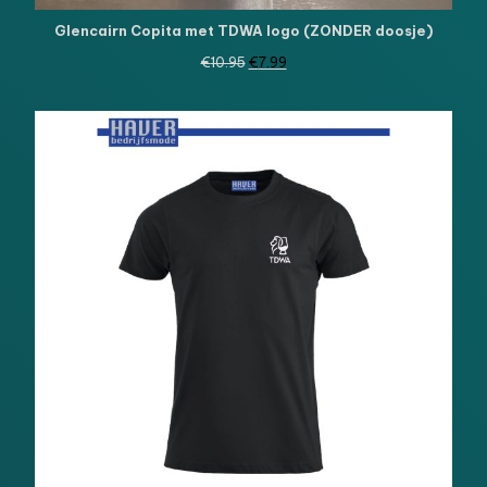
Glencairn Copita met TDWA logo (ZONDER doosje)
Oorspronkelijke
Huidige
€
10.95
€
7.99
prijs
prijs
was:
is:
€10.95.
€7.99.