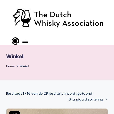
Ga
naar
de
inhoud
T
D
W
Winkel
A
Home
Winkel
-
O
ffi
ci
Resultaat 1–16 van de 29 resultaten wordt getoond
Standaard sortering
al
S
-27%