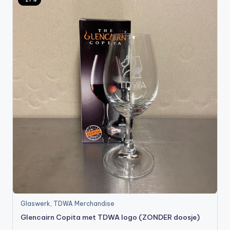
t
or
e
-
Glaswerk
,
TDWA Merchandise
Glencairn Copita met TDWA logo (ZONDER doosje)