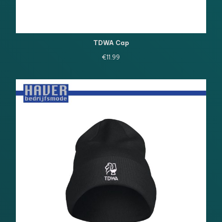
TDWA Cap
€
11.99