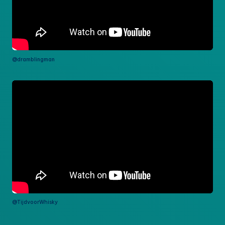
@dramblingman
@TijdvoorWhisky