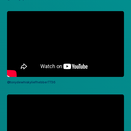
@tonydewhiskyliefhebber7736