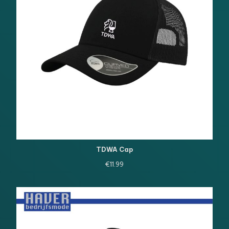
TDWA Cap
€
11.99