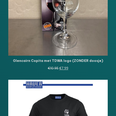
Glencairn Copita met TDWA logo (ZONDER doosje)
Oorspronkelijke
Huidige
€
10.95
€
7.99
prijs
prijs
was:
is:
€10.95.
€7.99.