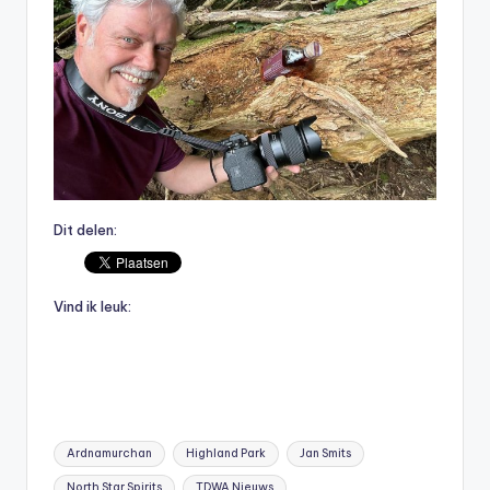
Dit delen:
Vind ik leuk:
Tags:
Ardnamurchan
Highland Park
Jan Smits
North Star Spirits
TDWA Nieuws