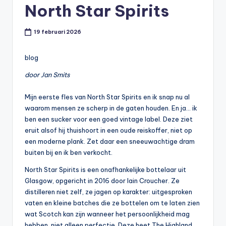
North Star Spirits
t
or
19 februari 2026
e
-
blog
door Jan Smits
Mijn eerste fles van North Star Spirits en ik snap nu al
waarom mensen ze scherp in de gaten houden. En ja… ik
ben een sucker voor een goed vintage label. Deze ziet
eruit alsof hij thuishoort in een oude reiskoffer, niet op
een moderne plank. Zet daar een sneeuwachtige dram
buiten bij en ik ben verkocht.
North Star Spirits is een onafhankelijke bottelaar uit
Glasgow, opgericht in 2016 door Iain Croucher. Ze
distilleren niet zelf, ze jagen op karakter: uitgesproken
vaten en kleine batches die ze bottelen om te laten zien
wat Scotch kan zijn wanneer het persoonlijkheid mag
hebben, niet alleen perfectie. Deze heet The Highland