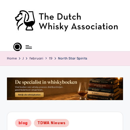
Ga
naar
de
inhoud
T
D
W
Home
J
februari
19
North Star Spirits
A
-
O
ffi
ci
al
Geplaatst
blog
TDWA Nieuws
S
in