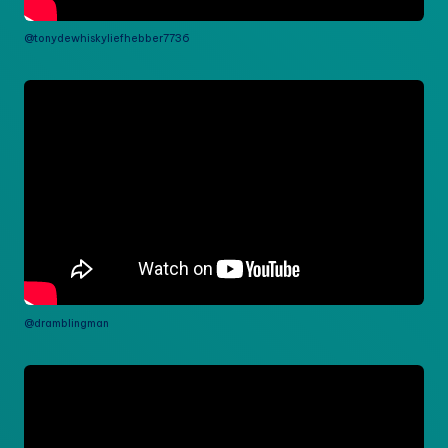
@tonydewhiskyliefhebber7736
@dramblingman