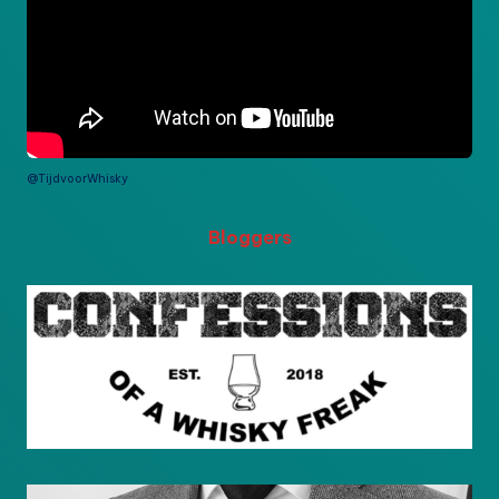
@TijdvoorWhisky
Bloggers