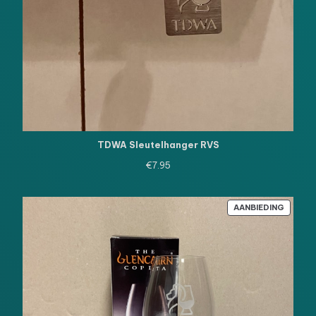
TDWA Sleutelhanger RVS
€
7.95
PRODU
AANBIEDING
IN
DE
UITVE