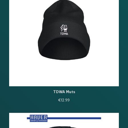
TDWA Muts
€
12.99