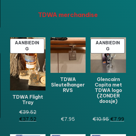
TDWA merchandise
AANBIEDIN
AANBIEDIN
PRODUCT
PRODUCT
G
G
IN
IN
DE
DE
UITVERKOOP
UITVERKOO
TDWA
Glencairn
Sleutelhanger
Copita met
RVS
TDWA logo
(ZONDER
TDWA Flight
doosje)
Tray
Oorspronkelijke
€
39.52
prijs
Huidige
Oorspronkel
Huid
€
37.52
€
7.95
€
10.95
€
7.99
was:
prijs
prijs
prijs
€39.52.
is:
was:
is: