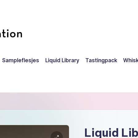
Sampleflesjes
Liquid Library
Tastingpack
Whisk
Liquid Li