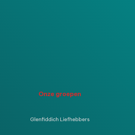
P
Onze groepen
ijke
ige
Glenfiddich Liefhebbers