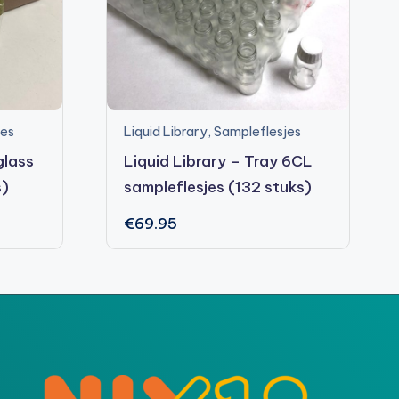
jes
Liquid Library
,
Sampleflesjes
glass
Liquid Library – Tray 6CL
s)
sampleflesjes (132 stuks)
€
69.95