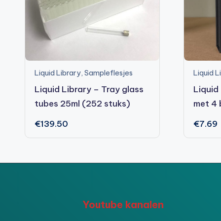
Liquid Library
,
Sampleflesjes
Liquid L
Liquid Library – Tray glass
Liquid
tubes 25ml (252 stuks)
met 4 
€
139.50
€
7.69
Youtube kanalen