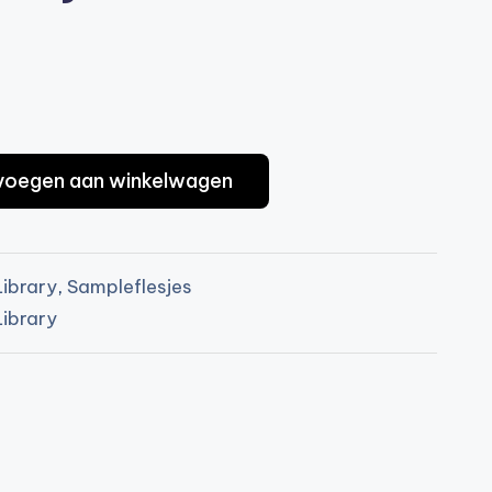
voegen aan winkelwagen
Library
,
Sampleflesjes
Library