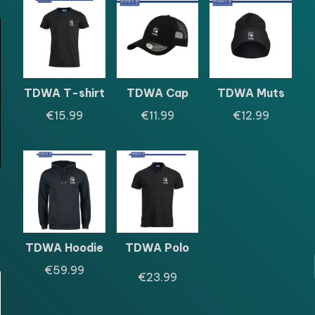
€37.52.
€10.95.
€7.9
TDWA T-shirt
TDWA Cap
TDWA Muts
€
15.99
€
11.99
€
12.99
TDWA Hoodie
TDWA Polo
€
59.99
€
23.99