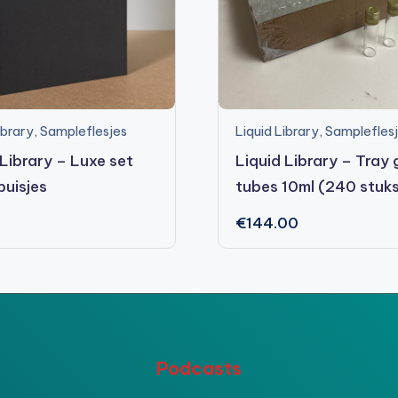
ibrary
,
Sampleflesjes
Liquid Library
,
Samplefles
 Library – Luxe set
Liquid Library – Tray 
buisjes
tubes 10ml (240 stuk
€
144.00
Podcasts