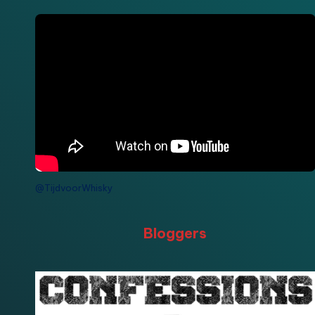
@TijdvoorWhisky
Bloggers