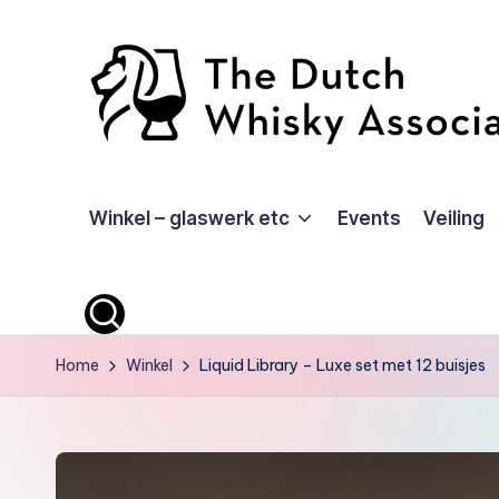
Ga
naar
de
inhoud
T
Winkel – glaswerk etc
Events
Veiling
D
W
A
-
Home
Winkel
Liquid Library – Luxe set met 12 buisjes
O
ffi