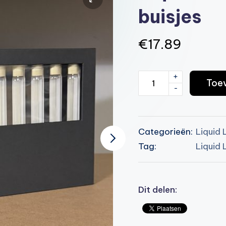
buisjes
€
17.89
+
Liquid
Toe
-
Library
-
Luxe
Categorieën:
Liquid 
set
Tag:
Liquid 
met
12
buisjes
Dit delen:
aantal