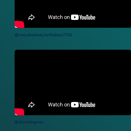
@tonydewhiskyliefhebber7736
@dramblingman