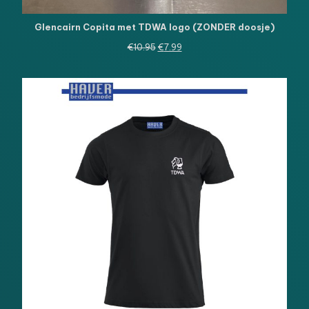
Glencairn Copita met TDWA logo (ZONDER doosje)
Oorspronkelijke
Huidige
€
10.95
€
7.99
prijs
prijs
was:
is:
€10.95.
€7.99.