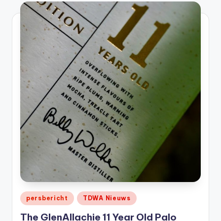
t
or
e
-
Geplaatst
persbericht
TDWA Nieuws
in
The GlenAllachie 11 Year Old Palo