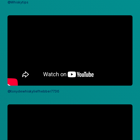
@Whiskytips
@tonydewhiskyliefhebber7736