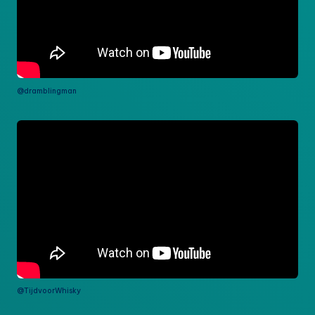
@dramblingman
@TijdvoorWhisky