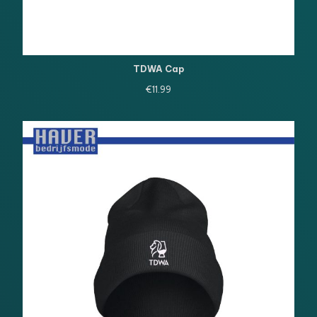
TDWA Cap
€
11.99