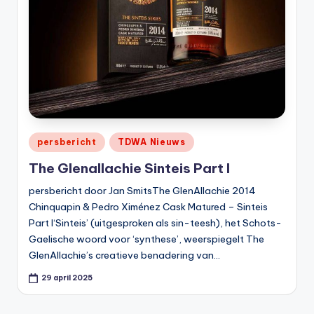
Geplaatst
persbericht
TDWA Nieuws
in
The Glenallachie Sinteis Part I
persbericht door Jan SmitsThe GlenAllachie 2014
Chinquapin & Pedro Ximénez Cask Matured – Sinteis
Part I‘Sinteis’ (uitgesproken als sin-teesh), het Schots-
Gaelische woord voor ‘synthese’, weerspiegelt The
GlenAllachie’s creatieve benadering van…
29 april 2025