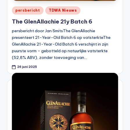
Geplaatst
persbericht
TDWA Nieuws
in
The GlenAllachie 21y Batch 6
persbericht door Jan SmitsThe GlenAllachie
presenteert 21-Year-Old Batch 6 op vatsterkteThe
GlenAllachie 21-Year-Old Batch 6 verschijnt in zijn
puurste vorm – gebotteld op natuurlijke vatsterkte
(52,8% ABV), zonder toevoeging van…
26 juni 2025