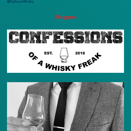
@TijdvoorWhisky
Bloggers