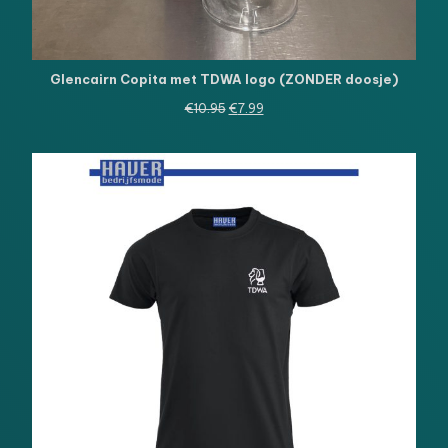
Glencairn Copita met TDWA logo (ZONDER doosje)
Oorspronkelijke
Huidige
€
10.95
€
7.99
prijs
prijs
was:
is:
€10.95.
€7.99.