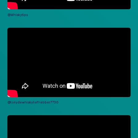
@Whiskytips
@tonydewhiskyliefhebber7736