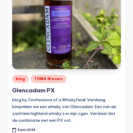
Geplaatst
blog
TDWA Nieuws
in
Glencadam PX
blog by Confessions of a Whiskyfreak Vandaag
bespreken we een whisky van Glencadam. Een van de
zachtere highland whisky’s in mijn ogen. Vandaar dat
de combinatie met een PX vat…
5 juni 2024