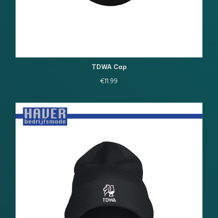
TDWA Cap
€
11.99