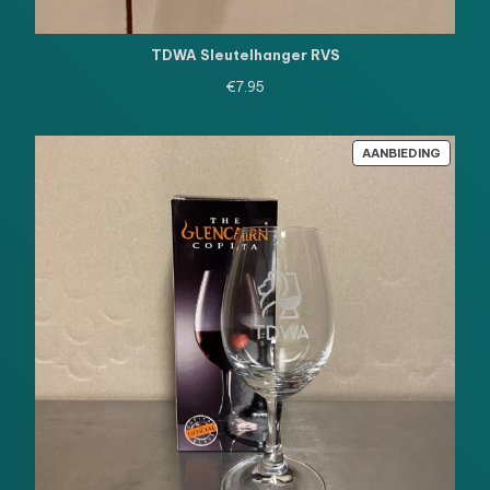
TDWA Sleutelhanger RVS
€
7.95
PRODU
AANBIEDING
IN
DE
UITVE