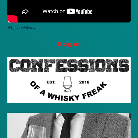
@TijdvoorWhisky
Bloggers