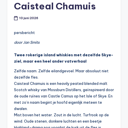
Caisteal Chamuis
t
or
10 juni 2026
e
-
persbericht
door Jan Smits
Twee rokerige island whiskies met dezelfde Skye-
ziel, maar een heel ander vatverhaal
Zelfde naam. Zelfde eilandgevoel. Maar absoluut niet
dezelfde fles.
Caisteal Chamuis is een heavily peated blended malt
Scotch whisky van Mossburn Distillers, geïnspireerd door
de oude ruïnes van Castle Camus op het Isle of Skye. En
met zo’n naam begint je hoofd eigenlijk meteen te
dwalen.
Mist boven het water. Zout in de lucht. Turfrook op de
wind. Oude stenen, donkere luchten en een beetje
Highland-drama nog voordat de kurk uit de fles is.