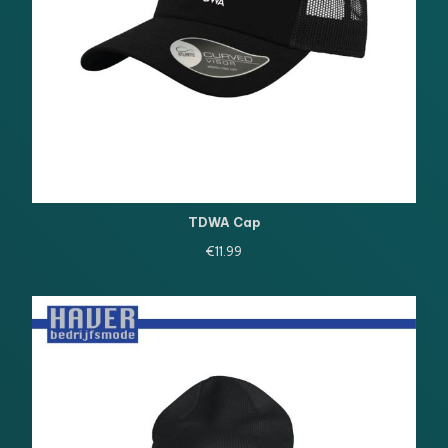
TDWA Cap
€
11.99