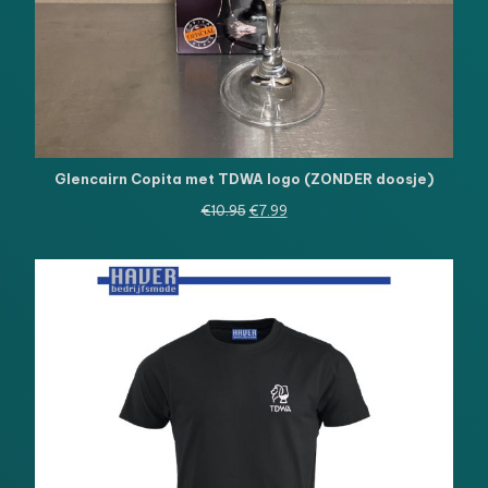
Glencairn Copita met TDWA logo (ZONDER doosje)
Oorspronkelijke
Huidige
€
10.95
€
7.99
prijs
prijs
was:
is:
€10.95.
€7.99.