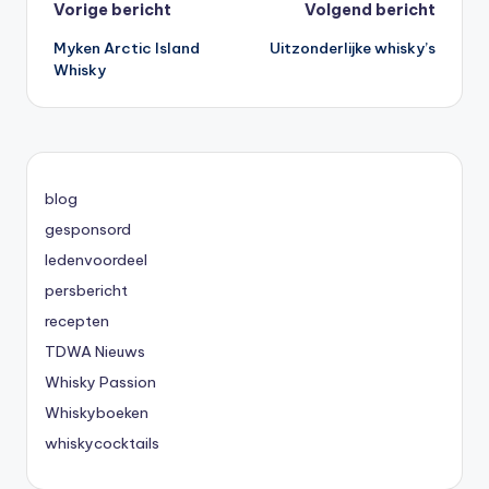
Bericht
Vorige bericht
Volgend bericht
Myken Arctic Island
Uitzonderlijke whisky’s
navigatie
Whisky
blog
gesponsord
ledenvoordeel
persbericht
recepten
TDWA Nieuws
Whisky Passion
Whiskyboeken
whiskycocktails