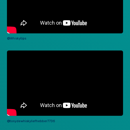
@Whiskytips
@tonydewhiskyliefhebber7736