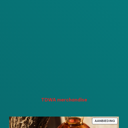
TDWA merchandise
PRODU
AANBIEDING
IN