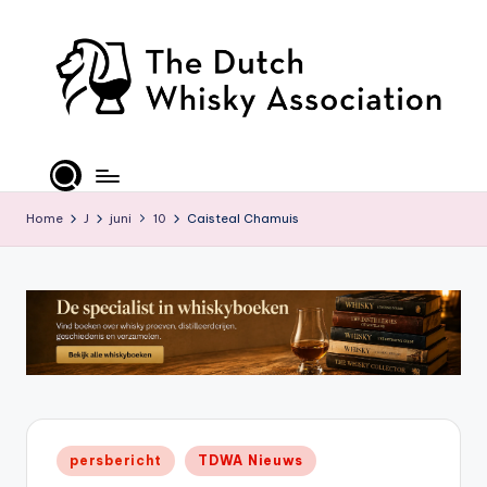
Ga
naar
de
inhoud
T
D
W
Home
J
juni
10
Caisteal Chamuis
A
-
O
ffi
ci
al
Geplaatst
persbericht
TDWA Nieuws
S
in