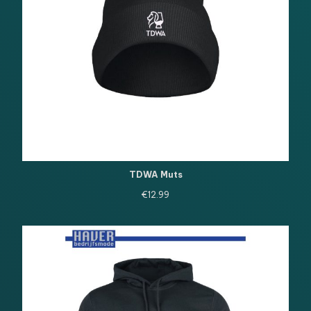
TDWA Muts
€
12.99