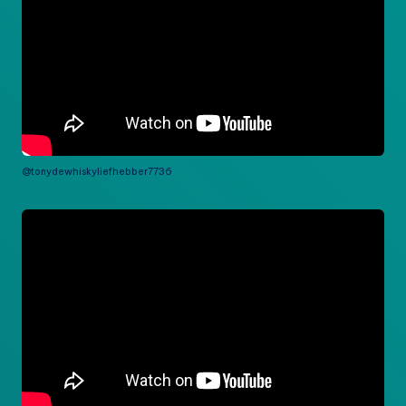
@tonydewhiskyliefhebber7736