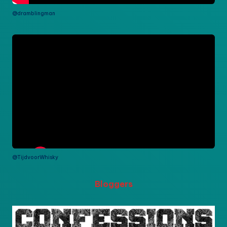
@dramblingman
@TijdvoorWhisky
Bloggers