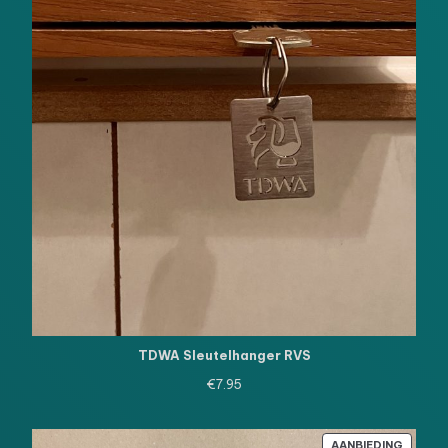
TDWA Sleutelhanger RVS
€
7.95
PRODU
AANBIEDING