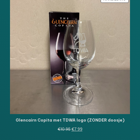
IN
DE
UITVE
Glencairn Copita met TDWA logo (ZONDER doosje)
Oorspronkelijke
Huidige
€
10.95
€
7.99
prijs
prijs