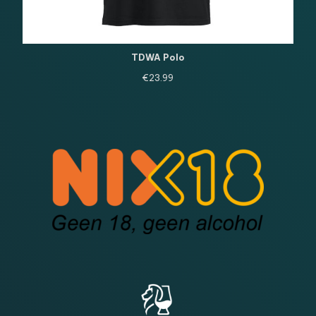
TDWA Polo
€
23.99