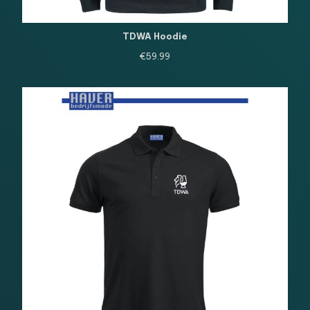
TDWA Hoodie
€
59.99