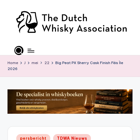
Ga
naar
de
inhoud
T
D
W
Home
J
mei
22
Big Peat PX Sherry Cask Finish Fèis Ìle
2026
A
-
O
ffi
ci
al
S
Geplaatst
persbericht
TDWA Nieuws