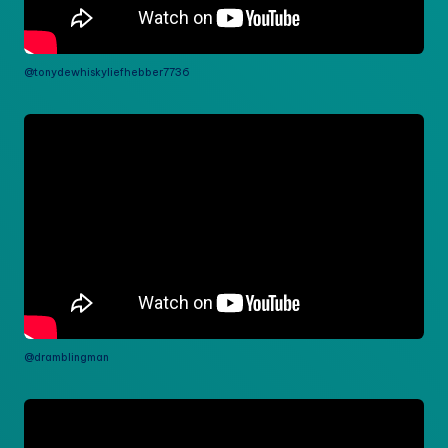
@tonydewhiskyliefhebber7736
@dramblingman