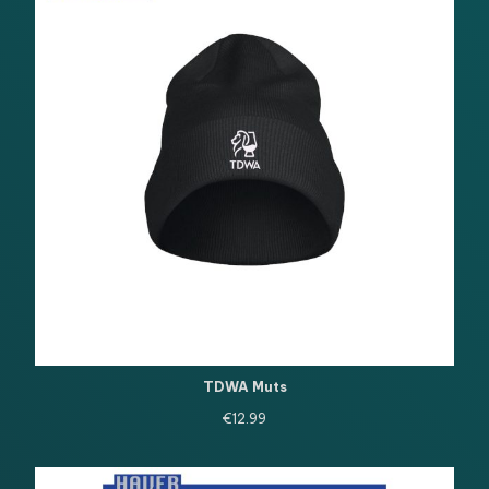
TDWA Muts
€
12.99