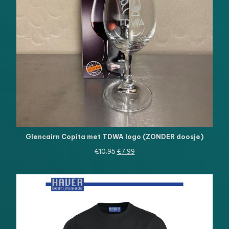
Glencairn Copita met TDWA logo (ZONDER doosje)
Oorspronkelijke
Huidige
€
10.95
€
7.99
prijs
prijs
was:
is:
€10.95.
€7.99.