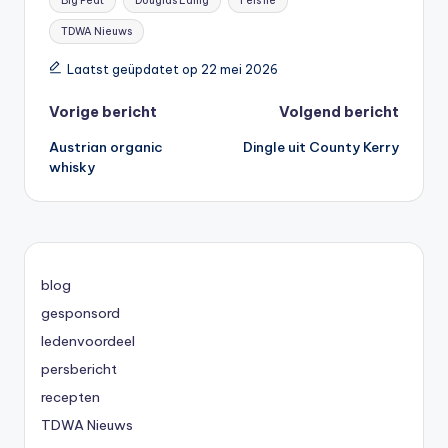
Big Peat
Douglas Laing
Feis Ile
TDWA Nieuws
Laatst geüpdatet op 22 mei 2026
Bericht
Vorige bericht
Volgend bericht
Austrian organic
Dingle uit County Kerry
navigatie
whisky
blog
gesponsord
ledenvoordeel
persbericht
recepten
TDWA Nieuws