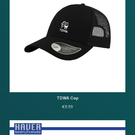
TDWA Cap
€
11.99