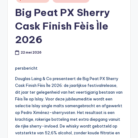
in
t
Big Peat PX Sherry
or
Cask Finish Fèis Ìle
e
-
2026
22 mei 2026
persbericht
Douglas Laing & Co presenteert de Big Peat PX Sherry
Cask Finish Fèis Ìle 2026: de jaarlijkse festivalrelease,
dit jaar ter gelegenheid van het veertigjarig bestaan van
Fèis Ìle op Islay. Voor deze jubileumeditie wordt een
selectie Islay single malts samengebracht en afgewerkt
op Pedro Ximénez-sherryvaten. Het resultaat is een
krachtige, rokerige botteling met extra diepgang vanuit
de rijke sherry-invloed. De whisky wordt gebotteld op
vatsterkte van 52,6% alcohol, zonder koude filtratie en