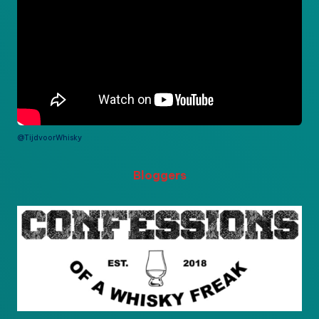
@TijdvoorWhisky
Bloggers