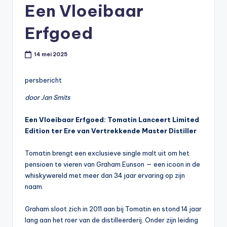
Een Vloeibaar
t
or
Erfgoed
e
14 mei 2025
-
persbericht
door Jan Smits
Een Vloeibaar Erfgoed: Tomatin Lanceert Limited
Edition ter Ere van Vertrekkende Master Distiller
Tomatin brengt een exclusieve single malt uit om het
pensioen te vieren van Graham Eunson — een icoon in de
whiskywereld met meer dan 34 jaar ervaring op zijn
naam.
Graham sloot zich in 2011 aan bij Tomatin en stond 14 jaar
lang aan het roer van de distilleerderij. Onder zijn leiding