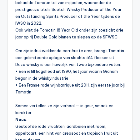
behaalde Tomatin tal van mijlpalen, waaronder de
prestigieuze titels Scotch Whisky Producer of the Year
en Outstanding Spirits Producer of the Year tijdens de
IWSC in 2022.
Ook wist de Tomatin 18 Year Old onder zijn toezicht drie
jaar op rij Double Gold binnen te slepen op de SFWSC.
Om zijn indrukwekkende carrière te eren, brengt Tomatin
een gelimiteerde oplage van slechts 514 flessen uit.
Deze whisky is een huwelijk van twee bijzondere vaten:
• Een refill hogshead uit 1990, het jaar waarin Graham
begon in de whiskyindustrie
• Een Franse rode wijnbarrique uit 2011, zijn eerste jaar bij
Tomatin
Samen vertellen ze zijn verhaal — in geur, smaak en
karakter.
Neus
:
Gestoofde rode vruchten, aardbeien met room,
appeltaart, een hint van creosoot en tropisch fruit uit