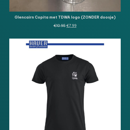
Glencairn Copita met TDWA logo (ZONDER doosje)
Oorspronkelijke
Huidige
€
10.95
€
7.99
prijs
prijs
was:
is:
€10.95.
€7.99.