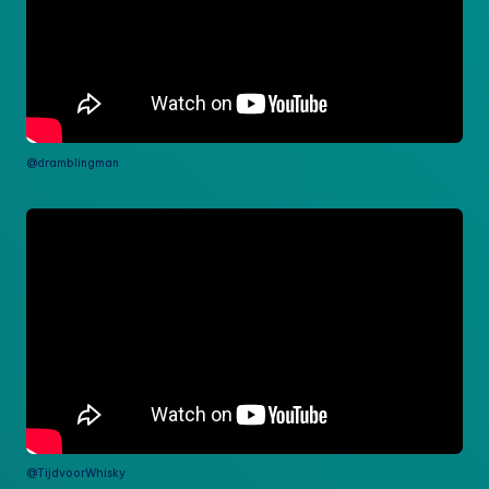
@dramblingman
@TijdvoorWhisky