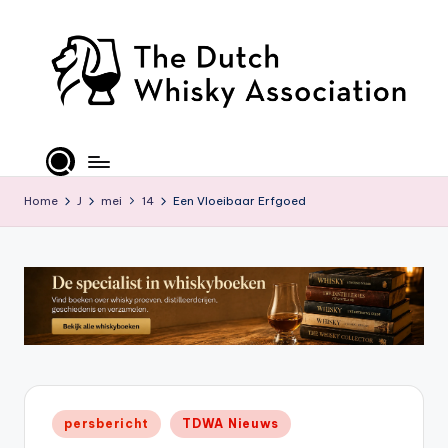
Ga
naar
de
inhoud
T
D
W
Home
J
mei
14
Een Vloeibaar Erfgoed
A
-
O
ffi
ci
al
Geplaatst
persbericht
TDWA Nieuws
S
in