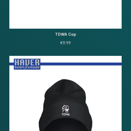
TDWA Cap
€
11.99