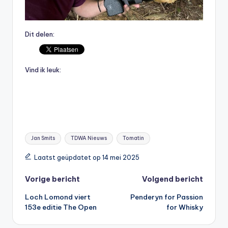
Dit delen:
Vind ik leuk:
Tags:
Jan Smits
TDWA Nieuws
Tomatin
Laatst geüpdatet op 14 mei 2025
Bericht
Vorige bericht
Volgend bericht
Loch Lomond viert
Penderyn for Passion
navigatie
153e editie The Open
for Whisky