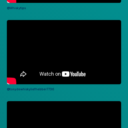
@Whiskytips
@tonydewhiskyliefhebber7736