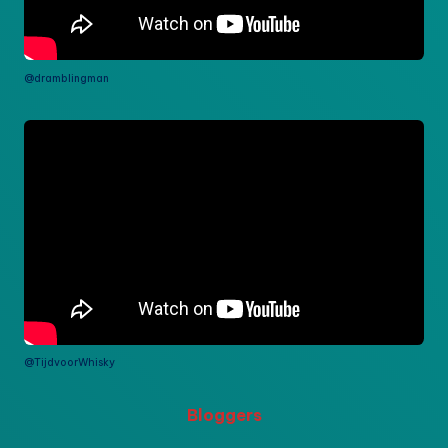
@dramblingman
@TijdvoorWhisky
Bloggers