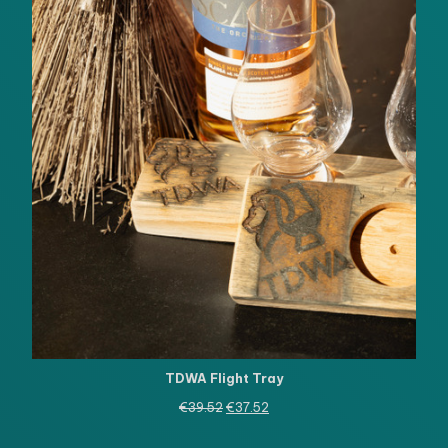
TDWA Flight Tray
Oorspronkelijke
Huidige
€
39.52
€
37.52
prijs
prijs
was:
is: