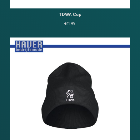
TDWA Cap
€
11.99