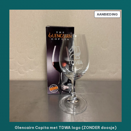
PRODU
AANBIEDING
IN
DE
UITVE
Glencairn Copita met TDWA logo (ZONDER doosje)