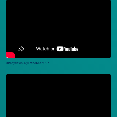
@tonydewhiskyliefhebber7736