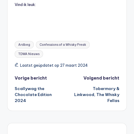
Vind ik leuk:
Tags:
Ardbeg
Confessions of a Whisky Freak
TDWA Nieuws
Laatst geüpdatet op 27 maart 2024
Bericht
Vorige bericht
Volgend bericht
Scallywag the
Tobermory &
navigatie
Chocolate Edition
Linkwood, The Whisky
2024
Fellas