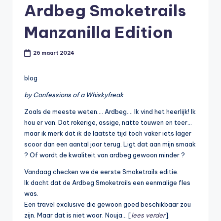
Ardbeg Smoketrails
t
or
Manzanilla Edition
e
26 maart 2024
-
blog
by Confessions of a Whiskyfreak
Zoals de meeste weten…. Ardbeg…. Ik vind het heerlijk! Ik
hou er van. Dat rokerige, assige, natte touwen en teer…
maar ik merk dat ik de laatste tijd toch vaker iets lager
scoor dan een aantal jaar terug. Ligt dat aan mijn smaak
? Of wordt de kwaliteit van ardbeg gewoon minder ?
Vandaag checken we de eerste Smoketrails editie.
Ik dacht dat de Ardbeg Smoketrails een eenmalige fles
was.
Een travel exclusive die gewoon goed beschikbaar zou
zijn. Maar dat is niet waar. Nouja… [
lees verder
].