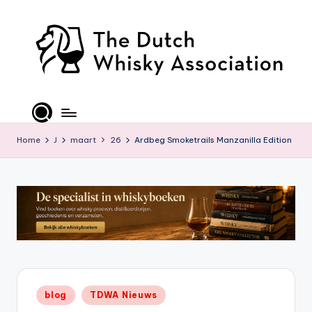
Ga
naar
de
inhoud
T
D
W
Home
J
maart
26
Ardbeg Smoketrails Manzanilla Edition
A
-
O
ffi
ci
al
Geplaatst
blog
TDWA Nieuws
S
in