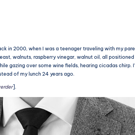
ck in 2000, when I was a teenager traveling with my paren
st, walnuts, raspberry vinegar, walnut oil, all positioned
ile gazing over some wine fields, hearing cicadas chirp. I’ll
instead of my lunch 24 years ago.
verder
].