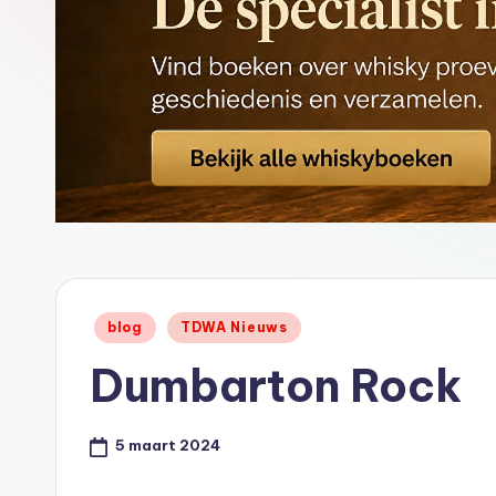
ci
al
St
or
e
-
Geplaatst
blog
TDWA Nieuws
in
Dumbarton Rock
5 maart 2024