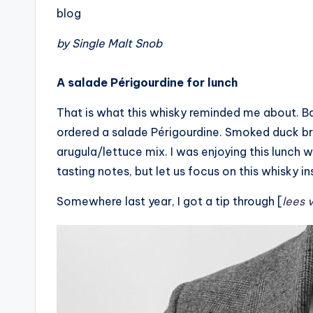
blog
by Single Malt Snob
A salade Périgourdine for lunch
That is what this whisky reminded me about. Ba
ordered a salade Périgourdine. Smoked duck brea
arugula/lettuce mix. I was enjoying this lunch wh
tasting notes, but let us focus on this whisky 
Somewhere last year, I got a tip through [
lees 