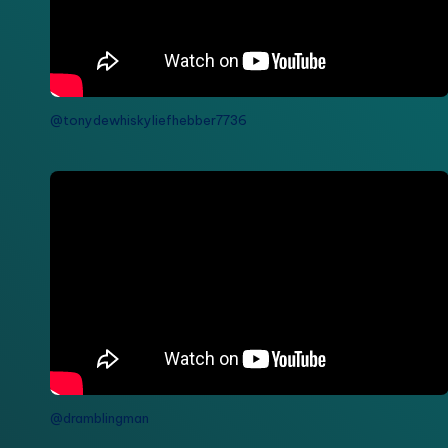
@tonydewhiskyliefhebber7736
@dramblingman