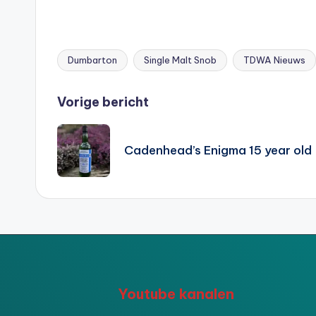
Dumbarton
Single Malt Snob
TDWA Nieuws
Tags:
Bericht
Vorige bericht
navigatie
Cadenhead’s Enigma 15 year old
Youtube kanalen