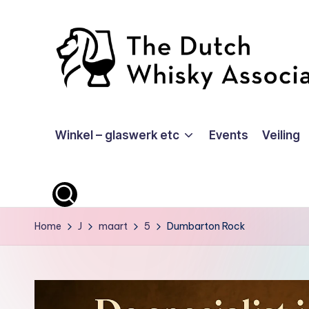
Ga
naar
de
inhoud
T
Winkel – glaswerk etc
Events
Veiling
D
W
A
-
Home
J
maart
5
Dumbarton Rock
O
ffi