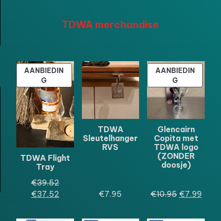
TDWA merchandise
AANBIEDIN
AANBIEDIN
PRODUCT
PRODUCT
G
G
IN
IN
DE
DE
UITVERKOOP
UITVERKOO
TDWA
Glencairn
Sleutelhanger
Copita met
RVS
TDWA logo
(ZONDER
TDWA Flight
doosje)
Tray
Oorspronkelijke
€
39.52
prijs
Huidige
Oorspronkel
Huid
€
37.52
€
7.95
€
10.95
€
7.99
was:
prijs
prijs
prijs
€39.52.
is:
was:
is: