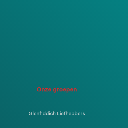
P
Onze groepen
ijke
ige
Glenfiddich Liefhebbers