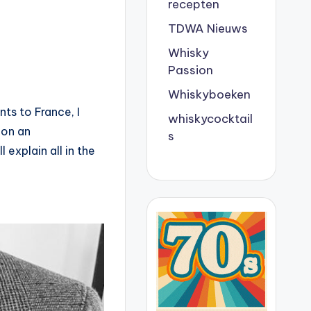
recepten
TDWA Nieuws
Whisky
Passion
Whiskyboeken
ts to France, I
whiskycocktail
 on an
s
 explain all in the