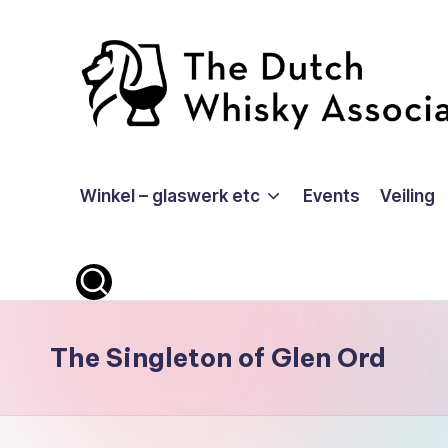
Ga
naar
de
inhoud
T
Winkel – glaswerk etc
Events
Veiling
D
W
A
-
The Singleton of Glen Ord
O
ffi