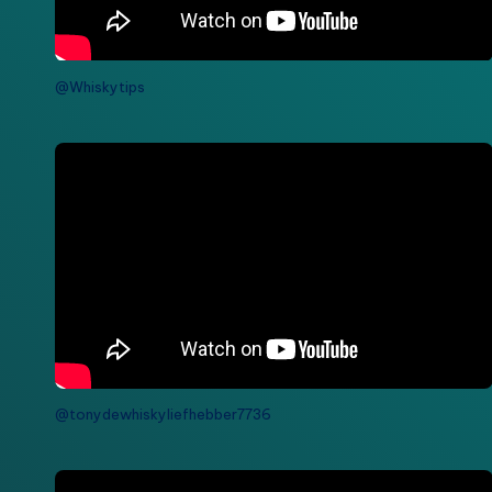
@Whiskytips
@tonydewhiskyliefhebber7736