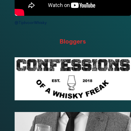
@TijdvoorWhisky
Bloggers