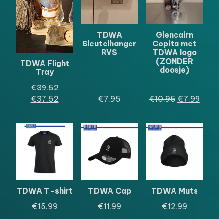
DE
DE
UITVERKOOP
UITVERKOO
TDWA
Glencairn
Sleutelhanger
Copita met
RVS
TDWA logo
(ZONDER
TDWA Flight
doosje)
Tray
Oorspronkelijke
€
39.52
prijs
Huidige
Oorspronkel
Huid
€
37.52
€
7.95
€
10.95
€
7.99
was:
prijs
prijs
prijs
€39.52.
is:
was:
is:
€37.52.
€10.95.
€7.9
TDWA T-shirt
TDWA Cap
TDWA Muts
€
15.99
€
11.99
€
12.99