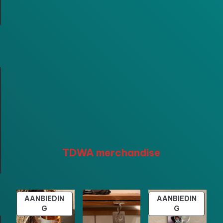
TDWA merchandise
AANBIEDIN
AANBIEDIN
PRODUCT
PRODUCT
G
G
IN
IN