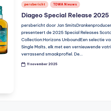
Geplaatst
persbericht
TDWA Nieuws
in
Diageo Special Release 2025
persbericht door Jan SmitsDrankenproduce
presenteert de 2025 Special Releases Scot
Collection:Horizons UnboundEen selectie va
Single Malts, elk met een vernieuwende vatri
verrassend smaakprofiel. De…
11 november 2025