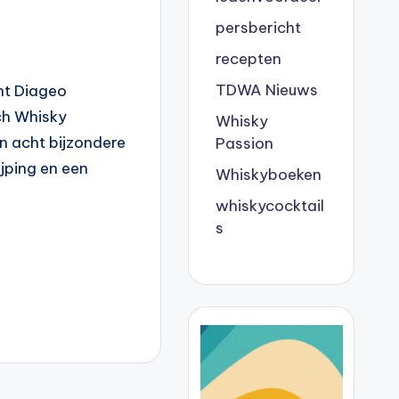
persbericht
recepten
TDWA Nieuws
nt Diageo
ch Whisky
Whisky
n acht bijzondere
Passion
jping en een
Whiskyboeken
whiskycocktail
s