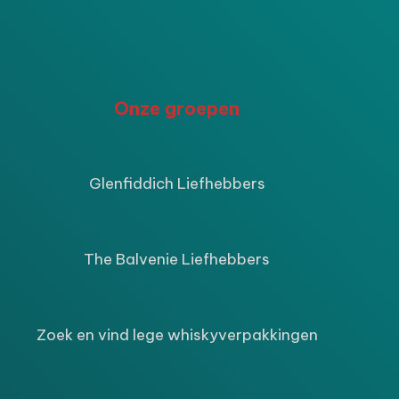
P
Onze groepen
ijke
ige
Glenfiddich Liefhebbers
9.
The Balvenie Liefhebbers
Zoek en vind lege whiskyverpakkingen