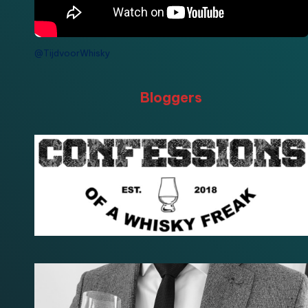
@TijdvoorWhisky
Bloggers