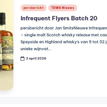
Geplaatst
persbericht
TDWA Nieuws
in
Infrequent Flyers Batch 20
persbericht door Jan SmitsNieuwe Infrequen
– single malt Scotch whisky release met cas
Speyside en Highland whisky’s van 9 tot 32 
unieke wijnvat…
2 april 2026