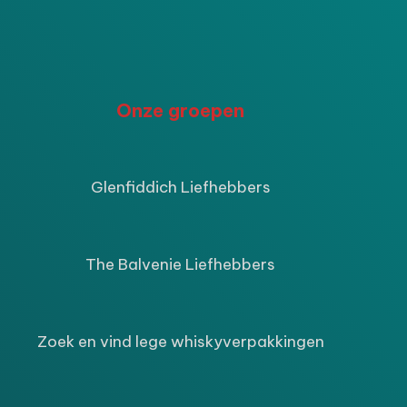
P
Onze groepen
ijke
ige
Glenfiddich Liefhebbers
9.
The Balvenie Liefhebbers
Zoek en vind lege whiskyverpakkingen