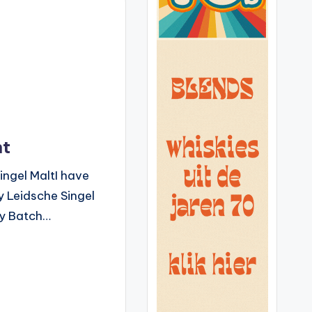
ht
ingel MaltI have
y Leidsche Singel
ly Batch…