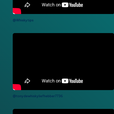
@Whiskytips
@tonydewhiskyliefhebber7736