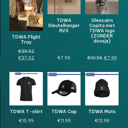
DE
DE
UITVERKOOP
UITVERKOO
TDWA
Glencairn
Sleutelhanger
Copita met
RVS
TDWA logo
(ZONDER
TDWA Flight
doosje)
Tray
Oorspronkelijke
€
39.52
prijs
Huidige
Oorspronkel
Huid
€
37.52
€
7.95
€
10.95
€
7.99
was:
prijs
prijs
prijs
€39.52.
is:
was:
is:
€37.52.
€10.95.
€7.9
TDWA T-shirt
TDWA Cap
TDWA Muts
€
15.99
€
11.99
€
12.99