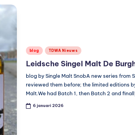
Geplaatst
blog
TDWA Nieuws
in
Leidsche Singel Malt De Burg
blog by Single Malt SnobA new series from S
reviewed them before; the limited editions b
Malt.We had Batch 1, then Batch 2 and final
6 januari 2026