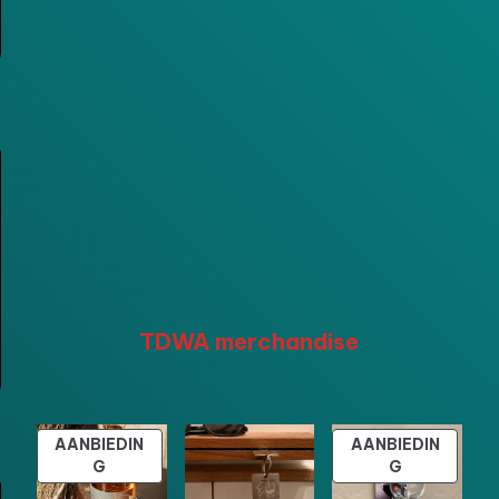
TDWA merchandise
AANBIEDIN
AANBIEDIN
PRODUCT
PRODUCT
G
G
IN
IN