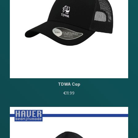
TDWA Cap
€
11.99