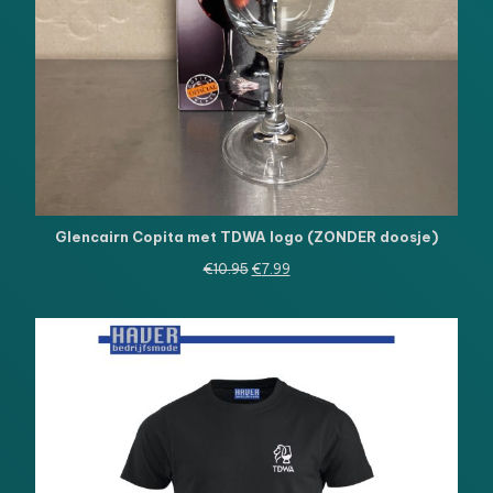
Glencairn Copita met TDWA logo (ZONDER doosje)
Oorspronkelijke
Huidige
€
10.95
€
7.99
prijs
prijs
was:
is:
€10.95.
€7.99.