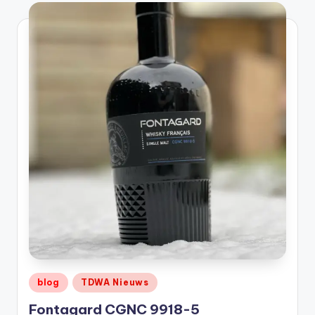
t
or
e
-
Geplaatst
blog
TDWA Nieuws
in
Fontagard CGNC 9918-5