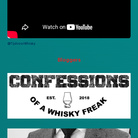
@TijdvoorWhisky
Bloggers