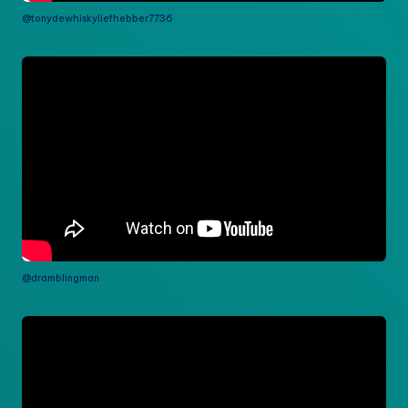
@tonydewhiskyliefhebber7736
@dramblingman