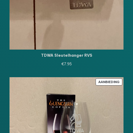
TDWA Sleutelhanger RVS
€
7.95
PRODU
AANBIEDING
IN
DE
UITVE