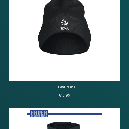
TDWA Muts
€
12.99