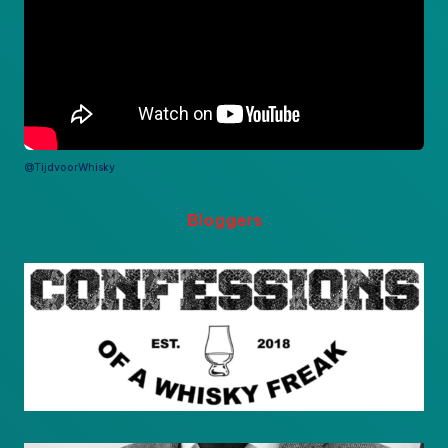
@TijdvoorWhisky
Bloggers