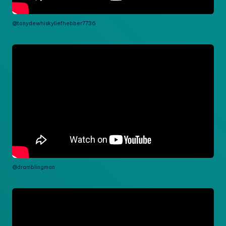
@tonydewhiskyliefhebber7736
@dramblingman