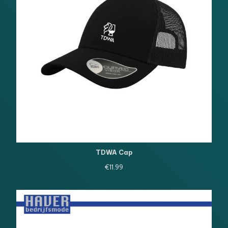
TDWA Cap
€
11.99