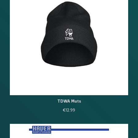
TDWA Muts
€
12.99