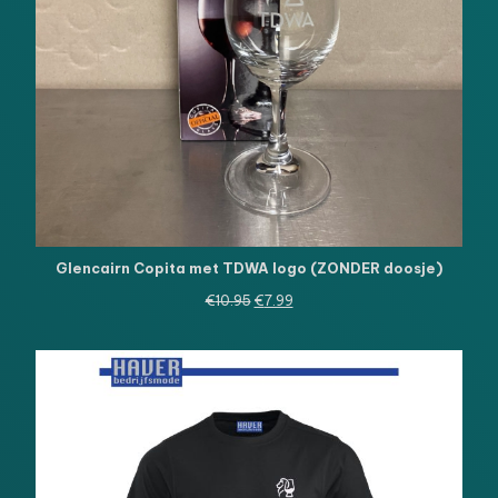
Glencairn Copita met TDWA logo (ZONDER doosje)
Oorspronkelijke
Huidige
€
10.95
€
7.99
prijs
prijs
was:
is:
€10.95.
€7.99.