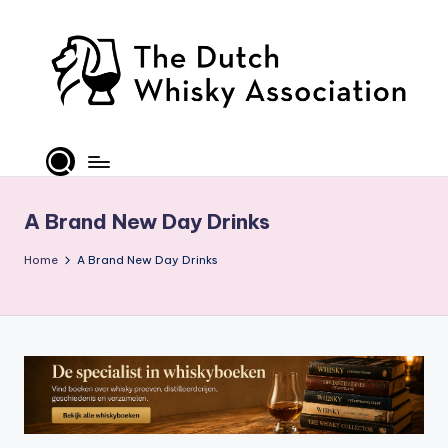
Ga
naar
de
inhoud
T
D
W
A Brand New Day Drinks
A
Home
A Brand New Day Drinks
-
O
ffi
ci
al
S