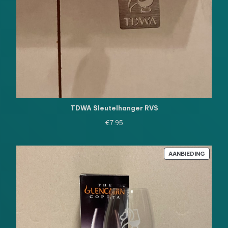
TDWA Sleutelhanger RVS
€
7.95
PRODU
AANBIEDING
IN
DE
UITVE