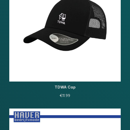
TDWA Cap
€
11.99