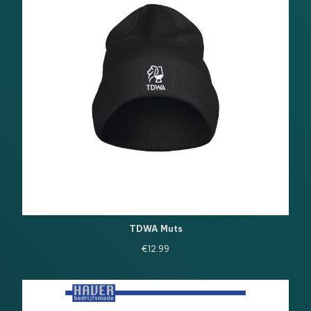
TDWA Muts
€
12.99