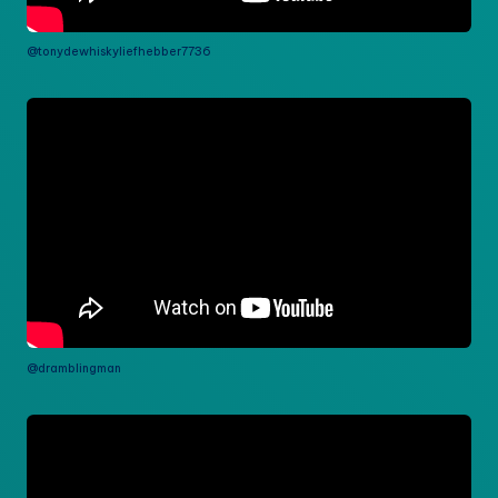
@tonydewhiskyliefhebber7736
@dramblingman