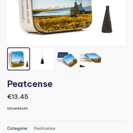
t
or
e
-
Peatcense
€
13.45
Uitverkocht
Categorie:
Peatcense