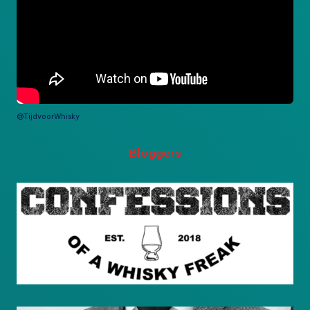
@TijdvoorWhisky
Bloggers