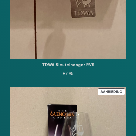
TDWA Sleutelhanger RVS
€
7.95
PRODU
AANBIEDING
IN
DE
UITVE