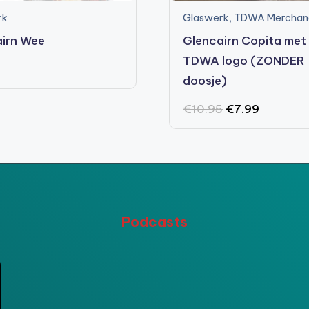
rk
Glaswerk
,
TDWA Merchan
irn Wee
Glencairn Copita met
TDWA logo (ZONDER
doosje)
Oorspronkelijk
Huidige
€
10.95
€
7.99
prijs
prijs
was:
is:
€10.95.
€7.99.
Podcasts