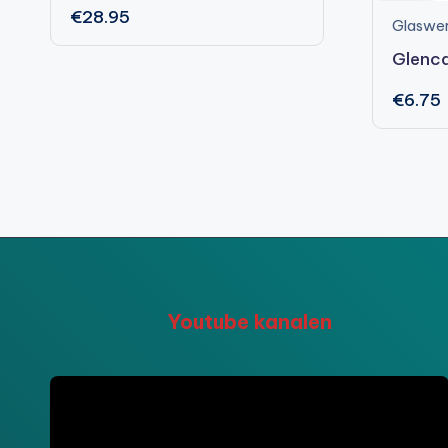
€
28.95
Glaswe
Glenca
€
6.75
Youtube kanalen