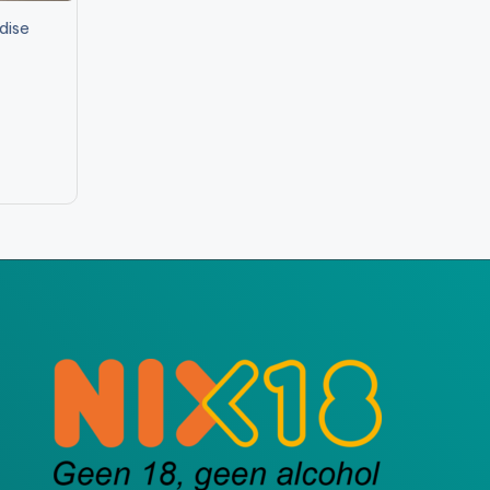
dise
e