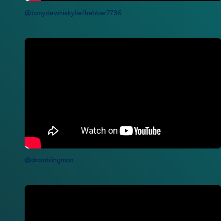
@tonydewhiskyliefhebber7736
@dramblingman