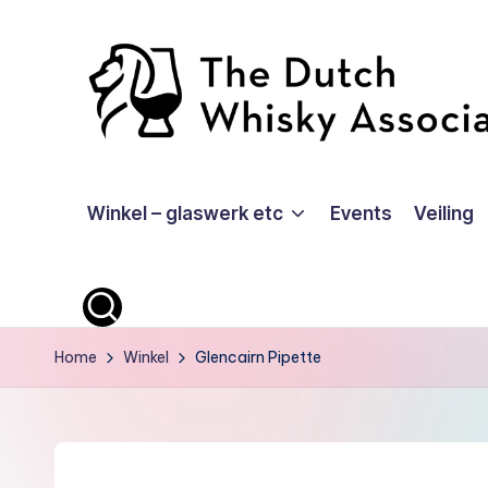
Ga
naar
de
inhoud
T
Winkel – glaswerk etc
Events
Veiling
D
W
A
-
Home
Winkel
Glencairn Pipette
O
ffi