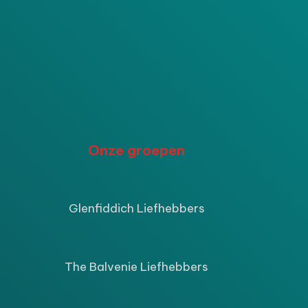
P
Onze groepen
ijke
ige
Glenfiddich Liefhebbers
9.
The Balvenie Liefhebbers