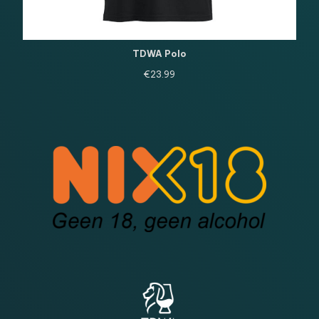
TDWA Polo
€
23.99