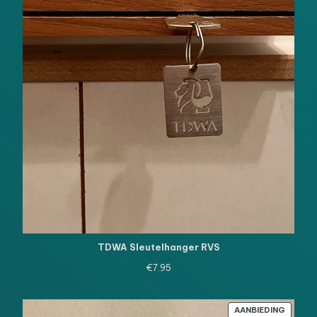
TDWA Sleutelhanger RVS
€
7.95
PRODU
AANBIEDING