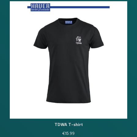
€10.95.
€7.99.
TDWA T-shirt
€
15.99