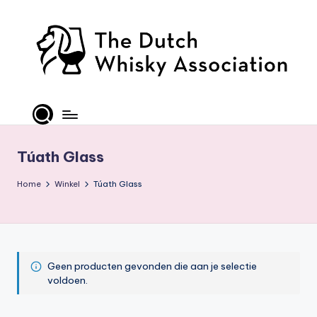
Ga
naar
de
inhoud
T
D
W
Túath Glass
A
Home
Winkel
Túath Glass
-
O
ffi
ci
Geen producten gevonden die aan je selectie
al
voldoen.
S