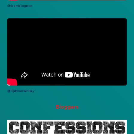
@dramblingman
@TijdvoorWhisky
Bloggers