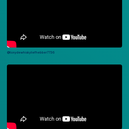
@tonydewhiskyliefhebber7736