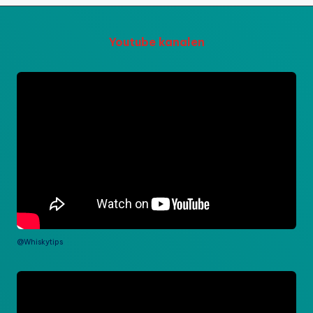
t
or
Youtube kanalen
e
-
@Whiskytips