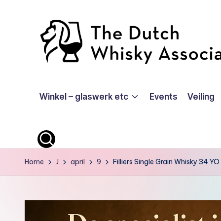
Ga
naar
de
inhoud
T
Winkel – glaswerk etc
Events
Veiling
D
W
A
-
Home
J
april
9
Filliers Single Grain Whisky 34 Y
O
ffi