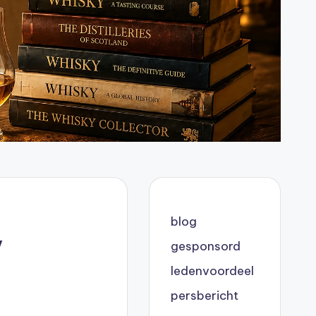
blog
y
gesponsord
ledenvoordeel
persbericht