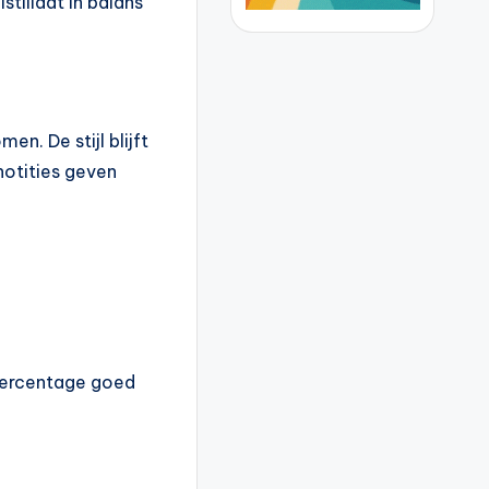
stillaat in balans
en. De stijl blijft
notities geven
lpercentage goed