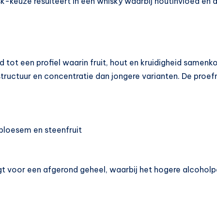
k-keuze resulteert in een whisky waarbij houtinvloed en di
 tot een profiel waarin fruit, hout en kruidigheid samenkom
tructuur en concentratie dan jongere varianten. De proef
rbloesem en steenfruit
orgt voor een afgerond geheel, waarbij het hogere alcoho