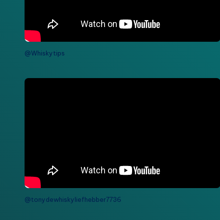
@Whiskytips
@tonydewhiskyliefhebber7736