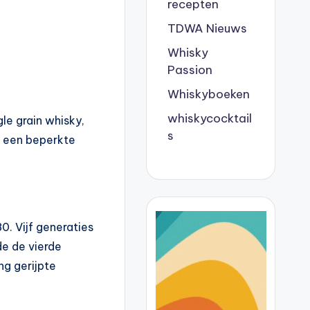
recepten
TDWA Nieuws
Whisky
Passion
Whiskyboeken
whiskycocktail
gle grain whisky,
s
et een beperkte
80. Vijf generaties
de de vierde
ng gerijpte