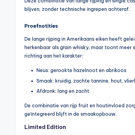
Deze combinatie van lange rijping en single cas
blijven, zonder technische ingrepen achteraf.
Proefnotities
De lange rijping in Amerikaans eiken heeft geleid
herkenbaar als grain whisky, maar toont meer s
richting aan het karakter:
Neus: gerookte hazelnoot en abrikoos
Smaak: kruidig, zachte tannine, hout, vlie
Afdronk: lang en zacht
De combinatie van rijp fruit en houtinvloed z
geïntegreerd blijft in de smaakopbouw.
Limited Edition