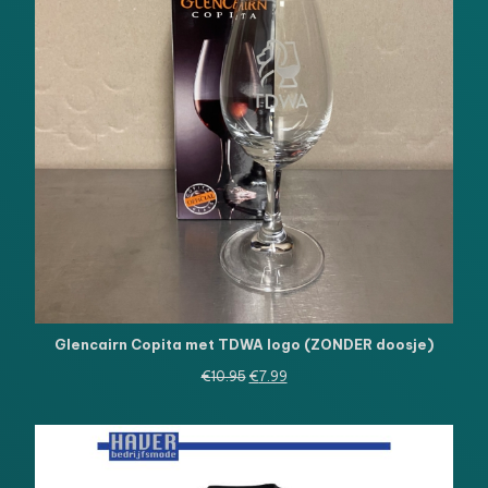
Glencairn Copita met TDWA logo (ZONDER doosje)
Oorspronkelijke
Huidige
€
10.95
€
7.99
prijs
prijs
was:
is:
€10.95.
€7.99.