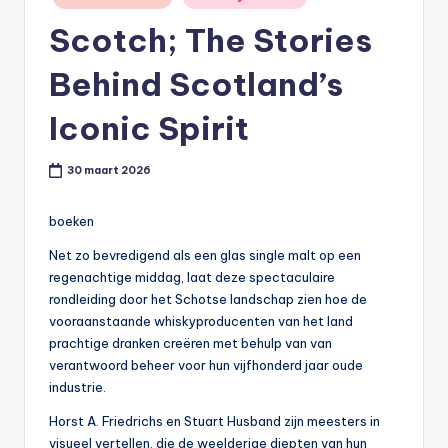
in
t
Scotch; The Stories
or
Behind Scotland’s
e
-
Iconic Spirit
30 maart 2026
boeken
Net zo bevredigend als een glas single malt op een
regenachtige middag, laat deze spectaculaire
rondleiding door het Schotse landschap zien hoe de
vooraanstaande whiskyproducenten van het land
prachtige dranken creëren met behulp van van
verantwoord beheer voor hun vijfhonderd jaar oude
industrie.
Horst A. Friedrichs en Stuart Husband zijn meesters in
visueel vertellen, die de weelderige diepten van hun