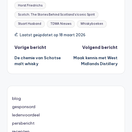
Tags:
Horst Friedrichs
Scotch; The Stories Behind Scotland's Iconic Spirit
Stuart Husband
TDWA Nieuws
Whiskyboeken
Laatst geüpdatet op 18 maart 2026
Bericht
Vorige bericht
Volgend bericht
De chemie van Schotse
Maak kennis met West
navigatie
malt whisky
Midlands Distillery
blog
gesponsord
ledenvoordeel
persbericht
recepten