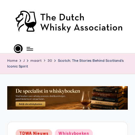
Ga
naar
de
inhoud
T
D
W
Home
J
maart
30
Scotch; The Stories Behind Scotland’s
Iconic Spirit
A
-
O
ffi
ci
al
S
Geplaatst
TDWA Nieuws
Whiskyboeken