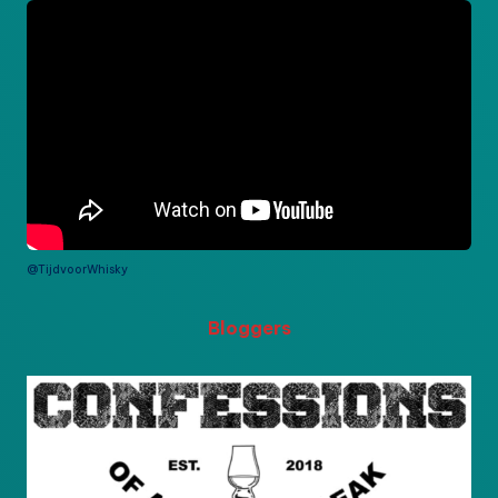
@TijdvoorWhisky
Bloggers