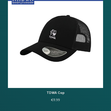
TDWA Cap
€
11.99