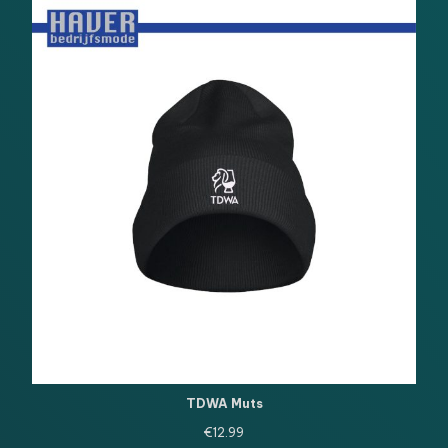
TDWA Muts
€
12.99