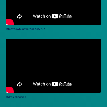
@tonydewhiskyliefhebber7736
@dramblingman