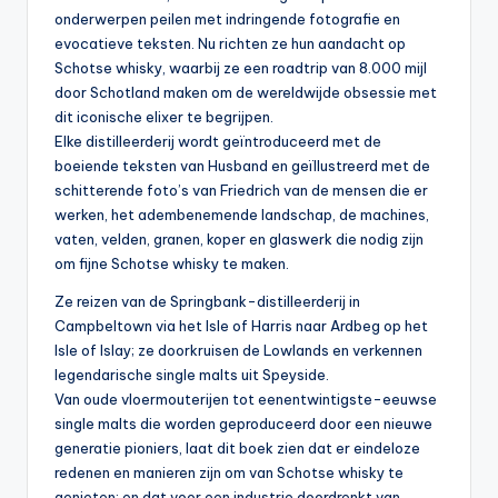
onderwerpen peilen met indringende fotografie en
evocatieve teksten. Nu richten ze hun aandacht op
Schotse whisky, waarbij ze een roadtrip van 8.000 mijl
door Schotland maken om de wereldwijde obsessie met
dit iconische elixer te begrijpen.
Elke distilleerderij wordt geïntroduceerd met de
boeiende teksten van Husband en geïllustreerd met de
schitterende foto’s van Friedrich van de mensen die er
werken, het adembenemende landschap, de machines,
vaten, velden, granen, koper en glaswerk die nodig zijn
om fijne Schotse whisky te maken.
Ze reizen van de Springbank-distilleerderij in
Campbeltown via het Isle of Harris naar Ardbeg op het
Isle of Islay; ze doorkruisen de Lowlands en verkennen
legendarische single malts uit Speyside.
Van oude vloermouterijen tot eenentwintigste-eeuwse
single malts die worden geproduceerd door een nieuwe
generatie pioniers, laat dit boek zien dat er eindeloze
redenen en manieren zijn om van Schotse whisky te
genieten; en dat voor een industrie doordrenkt van