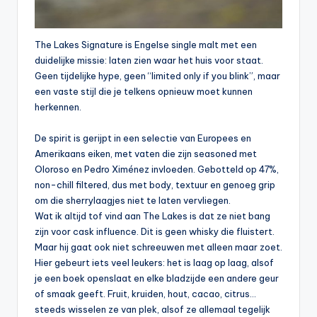
The Lakes Signature is Engelse single malt met een
duidelijke missie: laten zien waar het huis voor staat.
Geen tijdelijke hype, geen “limited only if you blink”, maar
een vaste stijl die je telkens opnieuw moet kunnen
herkennen.
De spirit is gerijpt in een selectie van Europees en
Amerikaans eiken, met vaten die zijn seasoned met
Oloroso en Pedro Ximénez invloeden. Gebotteld op 47%,
non-chill filtered, dus met body, textuur en genoeg grip
om die sherrylaagjes niet te laten vervliegen.
Wat ik altijd tof vind aan The Lakes is dat ze niet bang
zijn voor cask influence. Dit is geen whisky die fluistert.
Maar hij gaat ook niet schreeuwen met alleen maar zoet.
Hier gebeurt iets veel leukers: het is laag op laag, alsof
je een boek openslaat en elke bladzijde een andere geur
of smaak geeft. Fruit, kruiden, hout, cacao, citrus…
steeds wisselen ze van plek, alsof ze allemaal tegelijk