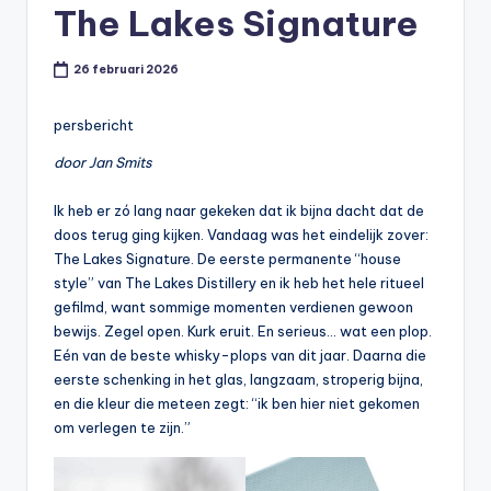
The Lakes Signature
t
or
26 februari 2026
e
-
persbericht
door Jan Smits
Ik heb er zó lang naar gekeken dat ik bijna dacht dat de
doos terug ging kijken. Vandaag was het eindelijk zover:
The Lakes Signature. De eerste permanente “house
style” van The Lakes Distillery en ik heb het hele ritueel
gefilmd, want sommige momenten verdienen gewoon
bewijs. Zegel open. Kurk eruit. En serieus… wat een plop.
Eén van de beste whisky-plops van dit jaar. Daarna die
eerste schenking in het glas, langzaam, stroperig bijna,
en die kleur die meteen zegt: “ik ben hier niet gekomen
om verlegen te zijn.”