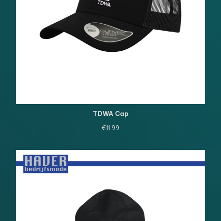
TDWA Cap
€
11.99