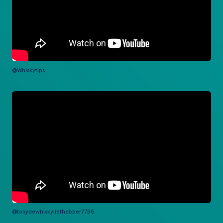
@Whiskytips
@tonydewhiskyliefhebber7736