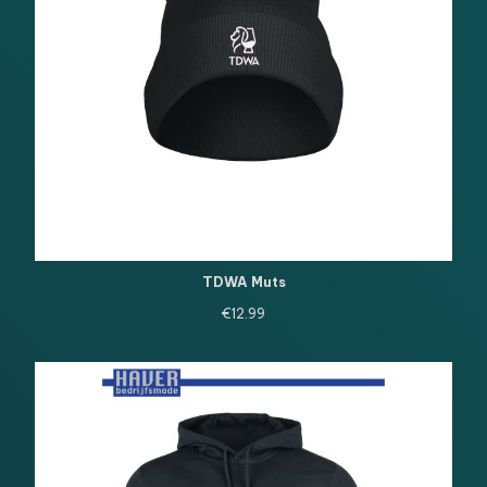
TDWA Muts
€
12.99