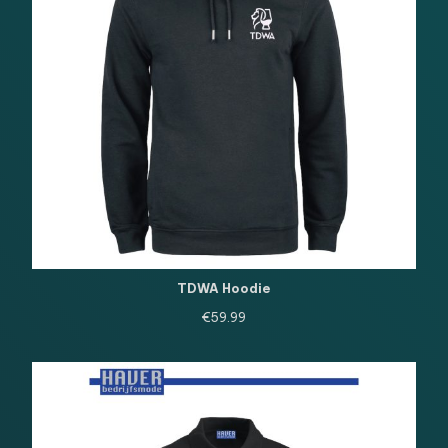
TDWA Hoodie
€
59.99