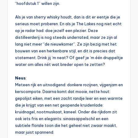
“hoofdstuk 1” willen zijn.
Als je van sherry whisky houdt, dan is dit er eentje die je
serieus moet proberen. En als je The Lakes nog niet echt
op je radar had: doe jezelf een plezier. Deze
distilleerderij is nog steeds underrated, maar ze zijn al
lang niet meer “de nieuwkomer”. Ze zijn bezig met het
bouwen van een herkenbare stijl, en dit is precies dat
statement. Drink jij ‘m neat? Of geef je ‘m één druppeltje
water om alles nét wat breder open te zetten?
Neus
:
Meteen rijk en uitnodigend: donkere rozijnen, vijgenjam en
kerscompote. Daarna komt dat mooie, nette hout:
gepolijst eiken, met een zacht randje leer en een warmte
die je krijgt van een net geopende kruidenlade:
kruidnagel, nootmuskaat, kaneel. Onder die rijkdom zit
ook iets fris en elegants: sinaasappelschil en een
subtiele florale toon die het geheel niet zwaar maakt,
maar juist spannend.