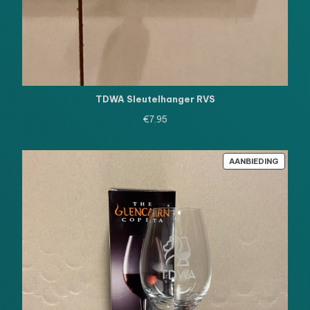
TDWA Sleutelhanger RVS
€
7.95
PRODU
AANBIEDING
IN
DE
UITVE