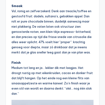
Smaak
:
Vol, romig en zelfverzekerd. Denk aan treacle/toffee en
gestoofd fruit: dadels, sultana’s, gebakken appel. Dan
rolt er pure chocolade binnen, duidelijk aanwezig maar
niet plakkerig. De vaten laten ook structuur zien:
geroosterde noten, een klein tikje espresso-bitterheid,
en dan precies op tijd die frisse snede van citrusolie die
alles weer oplicht. 47% voelt hier “proper”: krachtig
genoeg voor diepte, maar zó drinkbaar dat je ineens
merkt dat je glas sneller leeg gaat dan je van plan was.
Finish
:
Medium tot lang en ja… lekker dik met laagjes. Het
droogt rustig op met eikenkruiden, cacao en donker fruit
dat blijft hangen. Op het einde nog een kleine flits van
sinaasappelzeste en warme kaneel. Zo’n finish waar je
even stil van wordt en daarna denkt: “oké… nog één slok
dan.”