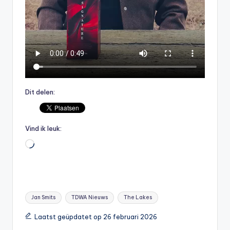
Dit delen:
Vind ik leuk:
Aan
het
laden...
Tags:
Jan Smits
TDWA Nieuws
The Lakes
Laatst geüpdatet op 26 februari 2026