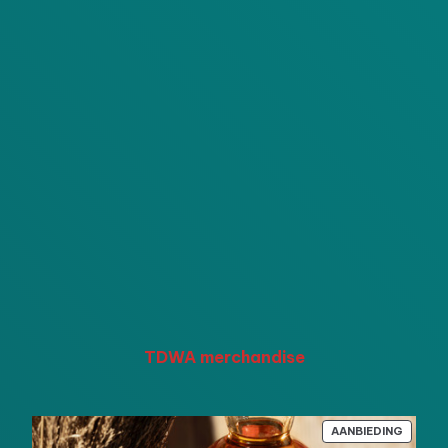
TDWA merchandise
PRODU
AANBIEDING
IN