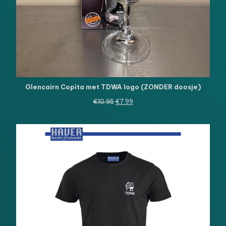
Glencairn Copita met TDWA logo (ZONDER doosje)
Oorspronkelijke
Huidige
€
10.95
€
7.99
prijs
prijs
was:
is:
€10.95.
€7.99.