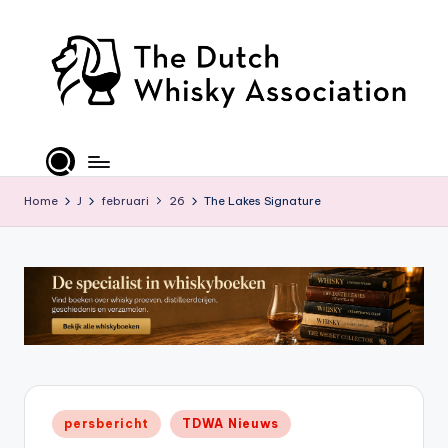
Ga
naar
de
inhoud
T
D
W
Home
J
februari
26
The Lakes Signature
A
-
O
ffi
ci
al
Geplaatst
persbericht
TDWA Nieuws
S
in