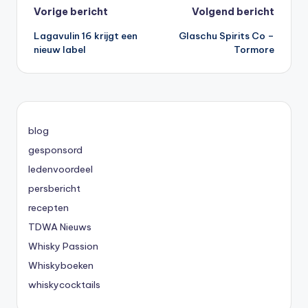
Bericht
Vorige bericht
Volgend bericht
Lagavulin 16 krijgt een
Glaschu Spirits Co –
navigatie
nieuw label
Tormore
blog
gesponsord
ledenvoordeel
persbericht
recepten
TDWA Nieuws
Whisky Passion
Whiskyboeken
whiskycocktails