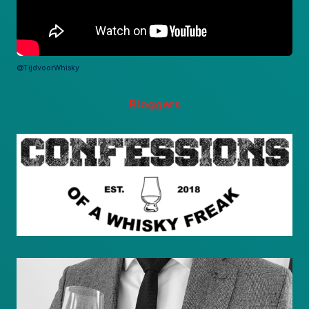
@TijdvoorWhisky
Bloggers