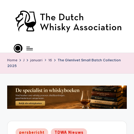
Ga
naar
de
inhoud
T
D
W
Home
J
januari
16
The Glenlivet Small Batch Collection
2025
A
-
O
ffi
ci
al
S
Geplaatst
persbericht
TDWA Nieuws