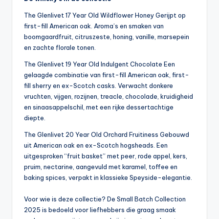
The Glenlivet 17 Year Old Wildflower Honey Gerijpt op
first-fill American oak. Aroma’s en smaken van
boomgaardfruit, citruszeste, honing, vanille, marsepein
en zachte florale tonen.
The Glenlivet 19 Year Old Indulgent Chocolate Een
gelaagde combinatie van first-fill American oak, first-
fill sherry en ex-Scotch casks. Verwacht donkere
vruchten, vijgen, rozijnen, treacle, chocolade, kruidigheid
en sinaasappelschil, met een rijke dessertachtige
diepte.
The Glenlivet 20 Year Old Orchard Fruitiness Gebouwd
uit American oak en ex-Scotch hogsheads. Een
uitgesproken “fruit basket” met peer, rode appel, kers,
pruim, nectarine, aangevuld met karamel, toffee en
baking spices, verpakt in klassieke Speyside-elegantie.
Voor wie is deze collectie? De Small Batch Collection
2025 is bedoeld voor liefhebbers die graag smaak