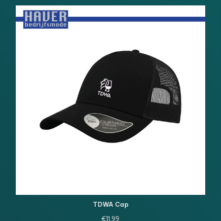
TDWA Cap
€
11.99