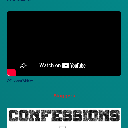
@TijdvoorWhisky
Bloggers