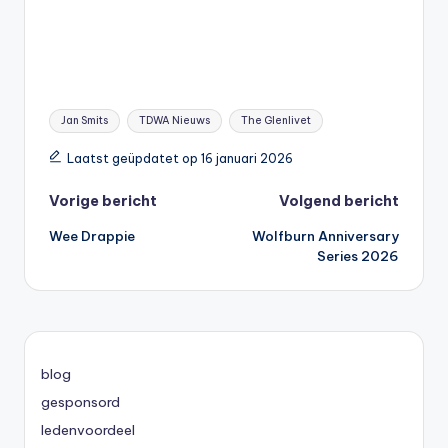
Tags:
Jan Smits
TDWA Nieuws
The Glenlivet
Laatst geüpdatet op 16 januari 2026
Bericht
Vorige bericht
Volgend bericht
Wee Drappie
Wolfburn Anniversary
navigatie
Series 2026
blog
gesponsord
ledenvoordeel