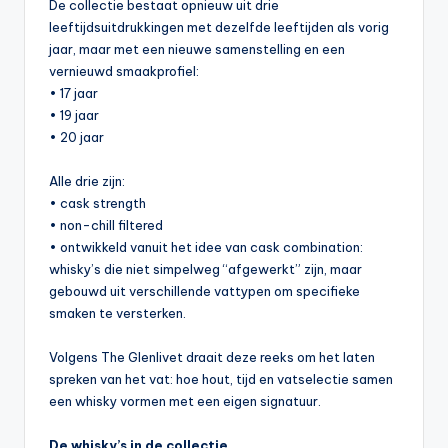
De collectie bestaat opnieuw uit drie
leeftijdsuitdrukkingen met dezelfde leeftijden als vorig
jaar, maar met een nieuwe samenstelling en een
vernieuwd smaakprofiel:
• 17 jaar
• 19 jaar
• 20 jaar
Alle drie zijn:
• cask strength
• non-chill filtered
• ontwikkeld vanuit het idee van cask combination:
whisky’s die niet simpelweg “afgewerkt” zijn, maar
gebouwd uit verschillende vattypen om specifieke
smaken te versterken.
Volgens The Glenlivet draait deze reeks om het laten
spreken van het vat: hoe hout, tijd en vatselectie samen
een whisky vormen met een eigen signatuur.
De whisky’s in de collectie