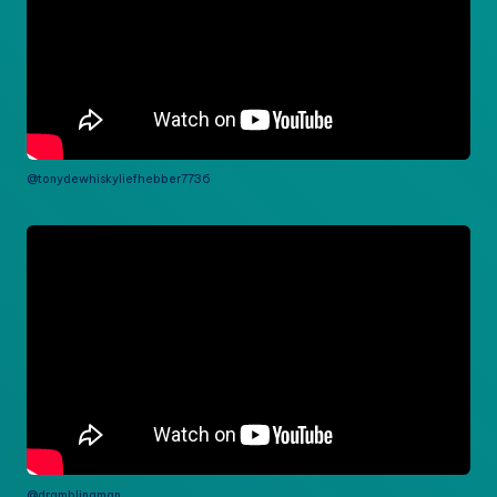
@tonydewhiskyliefhebber7736
@dramblingman