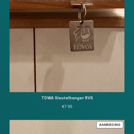
TDWA Sleutelhanger RVS
€
7.95
PRODU
AANBIEDING
IN