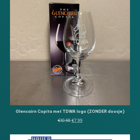
DE
UITVE
Glencairn Copita met TDWA logo (ZONDER doosje)
Oorspronkelijke
Huidige
€
10.95
€
7.99
prijs
prijs
was:
is:
€10.95.
€7.99.