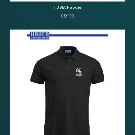
TDWA Hoodie
€
59.99