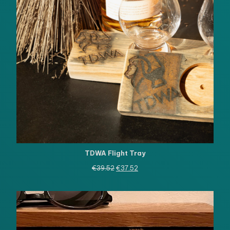
TDWA Flight Tray
Oorspronkelijke
Huidige
€
39.52
€
37.52
prijs
prijs
was:
is:
€39.52.
€37.52.