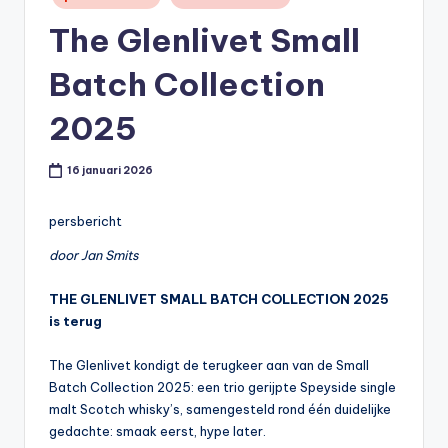
in
t
The Glenlivet Small
or
Batch Collection
e
-
2025
16 januari 2026
persbericht
door Jan Smits
THE GLENLIVET SMALL BATCH COLLECTION 2025
is terug
The Glenlivet kondigt de terugkeer aan van de Small
Batch Collection 2025: een trio gerijpte Speyside single
malt Scotch whisky’s, samengesteld rond één duidelijke
gedachte: smaak eerst, hype later.