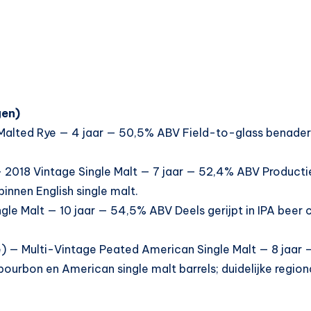
gen)
 Malted Rye — 4 jaar — 50,5% ABV Field-to-glass benade
 — 2018 Vintage Single Malt — 7 jaar — 52,4% ABV Producti
binnen English single malt.
ngle Malt — 10 jaar — 54,5% ABV Deels gerijpt in IPA beer 
tle) — Multi-Vintage Peated American Single Malt — 8 jaa
ourbon en American single malt barrels; duidelijke region