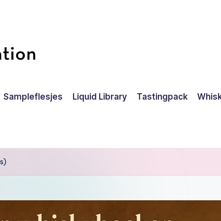
Sampleflesjes
Liquid Library
Tastingpack
Whisk
rs)