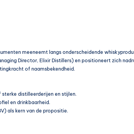
consumenten meeneemt langs onderscheidende whiskyprodu
ging Director, Elixir Distillers) en positioneert zich nadru
ketingkracht of naamsbekendheid.
terke distilleerderijen en stijlen.
ofiel en drinkbaarheid.
BV) als kern van de propositie.