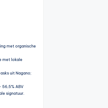
ring met organische
e met lokale
casks uit Nagano;
r — 56,5% ABV
ale signatuur.