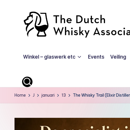
Ga
naar
de
inhoud
T
Winkel – glaswerk etc
Events
Veiling
D
W
A
-
Home
J
januari
13
The Whisky Trail (Elixir Distille
O
ffi