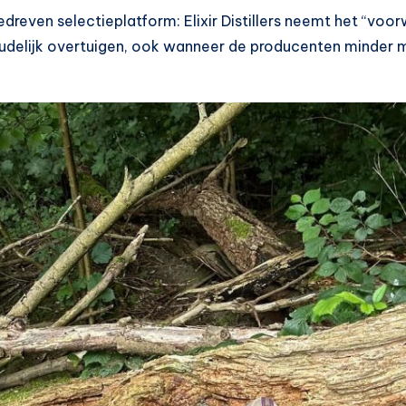
edreven selectieplatform: Elixir Distillers neemt het “voo
houdelijk overtuigen, ook wanneer de producenten minder 