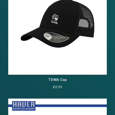
TDWA Cap
€
11.99