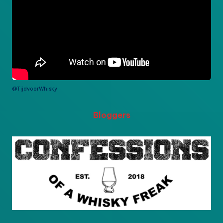
@TijdvoorWhisky
Bloggers