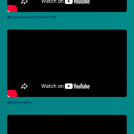
@tonydewhiskyliefhebber7736
@dramblingman