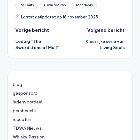
Tags:
Jan Smits
TDWA Nieuws
Tobermory
Laatst geüpdatet op 18 november 2025
Bericht
Vorige bericht
Volgend bericht
Ledaig “The
Kleurrijke serie van
navigatie
Swordstone of Mull”
Living Souls
blog
gesponsord
ledenvoordeel
persbericht
recepten
TDWA Nieuws
Whisky Passion