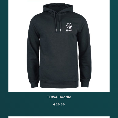
TDWA Hoodie
€
59.99