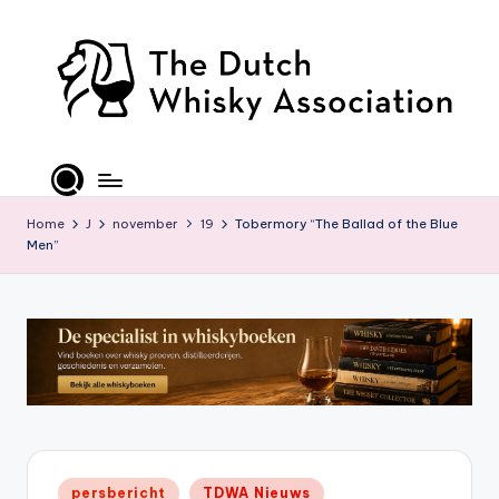
Ga
naar
de
inhoud
T
D
W
Home
J
november
19
Tobermory “The Ballad of the Blue
Men”
A
-
O
ffi
ci
al
S
Geplaatst
persbericht
TDWA Nieuws