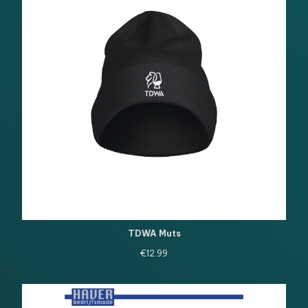
TDWA Muts
€
12.99