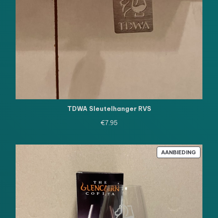
TDWA Sleutelhanger RVS
€
7.95
PRODU
AANBIEDING
IN
DE
UITVE