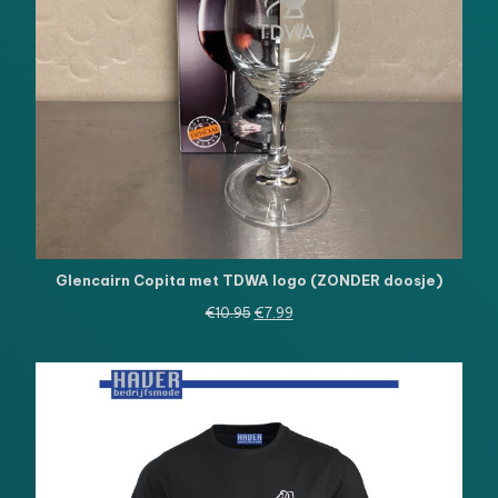
Glencairn Copita met TDWA logo (ZONDER doosje)
Oorspronkelijke
Huidige
€
10.95
€
7.99
prijs
prijs
was:
is:
€10.95.
€7.99.