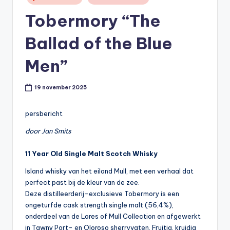
in
t
Tobermory “The
or
Ballad of the Blue
e
-
Men”
19 november 2025
persbericht
door Jan Smits
11 Year Old Single Malt Scotch Whisky
Island whisky van het eiland Mull, met een verhaal dat
perfect past bij de kleur van de zee.
Deze distilleerderij-exclusieve Tobermory is een
ongeturfde cask strength single malt (56,4%),
onderdeel van de Lores of Mull Collection en afgewerkt
in Tawny Port- en Oloroso sherryvaten. Fruitig, kruidig