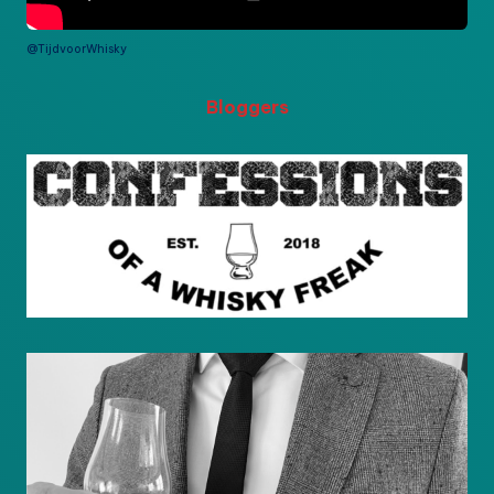
@TijdvoorWhisky
Bloggers