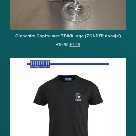
Glencairn Copita met TDWA logo (ZONDER doosje)
Oorspronkelijke
Huidige
€
10.95
€
7.99
prijs
prijs
was:
is:
€10.95.
€7.99.