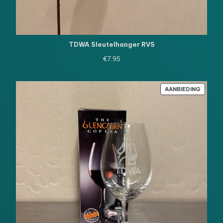
TDWA Sleutelhanger RVS
€
7.95
PRODU
AANBIEDING
IN
DE
UITVE