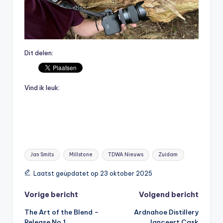
Dit delen:
Vind ik leuk:
Tags:
Jan Smits
Millstone
TDWA Nieuws
Zuidam
Laatst geüpdatet op 23 oktober 2025
Bericht
Vorige bericht
Volgend bericht
The Art of the Blend –
Ardnahoe Distillery
navigatie
Release No.1
lanceert Cask