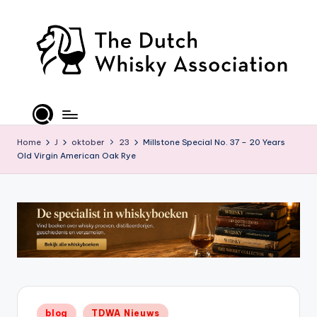
Ga
naar
de
inhoud
T
D
W
Home
J
oktober
23
Millstone Special No. 37 – 20 Years
Old Virgin American Oak Rye
A
-
O
ffi
ci
al
S
Geplaatst
blog
TDWA Nieuws