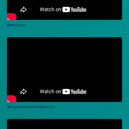
@Whiskytips
@tonydewhiskyliefhebber7736