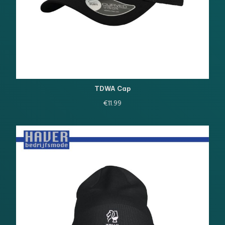
TDWA Cap
€
11.99