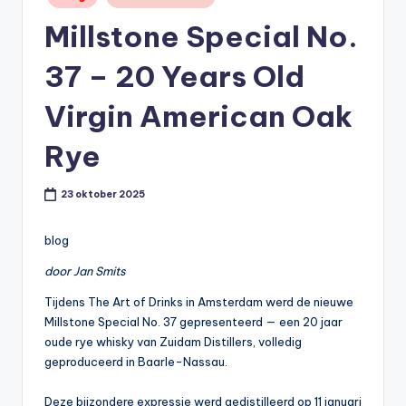
in
t
Millstone Special No.
or
37 – 20 Years Old
e
-
Virgin American Oak
Rye
23 oktober 2025
blog
door Jan Smits
Tijdens The Art of Drinks in Amsterdam werd de nieuwe
Millstone Special No. 37 gepresenteerd — een 20 jaar
oude rye whisky van Zuidam Distillers, volledig
geproduceerd in Baarle-Nassau.
Deze bijzondere expressie werd gedistilleerd op 11 januari