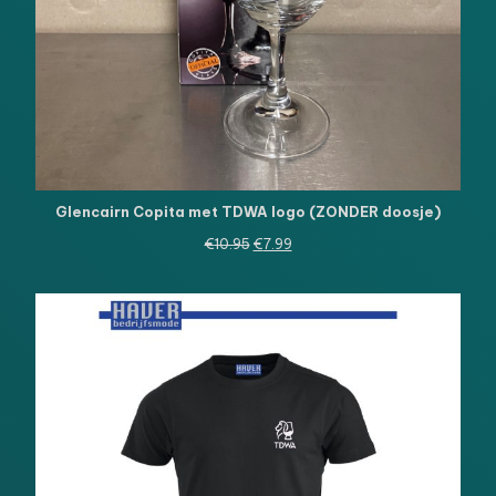
Glencairn Copita met TDWA logo (ZONDER doosje)
Oorspronkelijke
Huidige
€
10.95
€
7.99
prijs
prijs
was:
is:
€10.95.
€7.99.