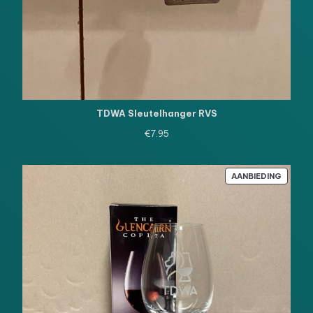
TDWA Sleutelhanger RVS
€
7.95
PRODU
AANBIEDING
IN
DE
UITVE