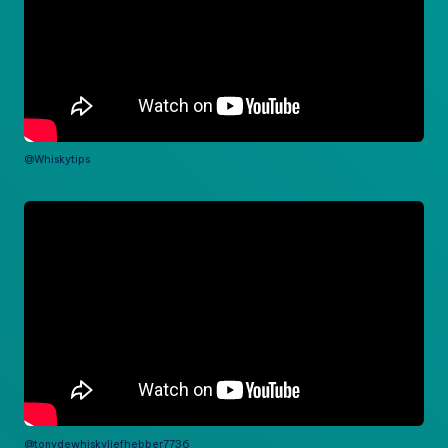
@Whiskytips
@tonydewhiskyliefhebber7736