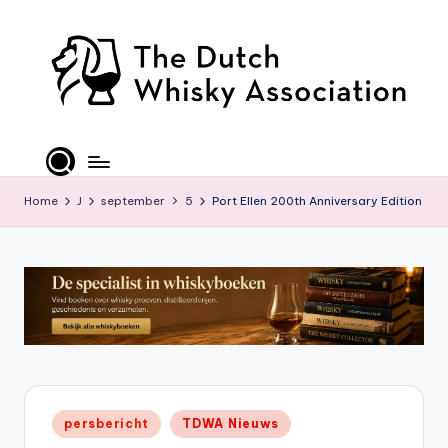
Ga
naar
de
inhoud
T
D
W
Home
J
september
5
Port Ellen 200th Anniversary Edition
A
-
O
ffi
ci
al
Geplaatst
persbericht
TDWA Nieuws
S
in