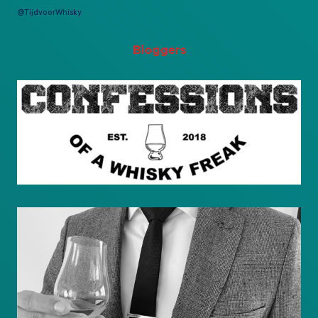
@TijdvoorWhisky
Bloggers