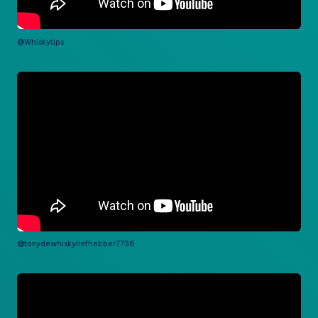
@Whiskytips
@tonydewhiskyliefhebber7736