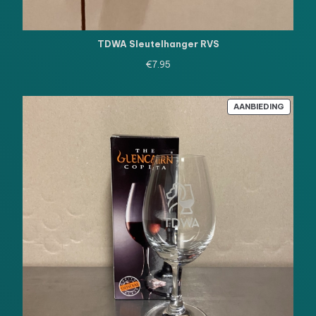
TDWA Sleutelhanger RVS
€
7.95
PRODU
AANBIEDING
IN
DE
UITVE