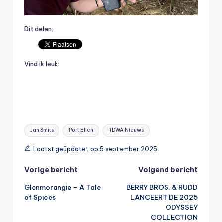
Dit delen:
Vind ik leuk:
Tags:
Jan Smits
Port Ellen
TDWA Nieuws
Laatst geüpdatet op 5 september 2025
Bericht
Vorige bericht
Volgend bericht
Glenmorangie – A Tale
BERRY BROS. & RUDD
navigatie
of Spices
LANCEERT DE 2025
ODYSSEY
COLLECTION