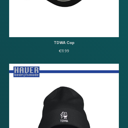
TDWA Cap
€
11.99