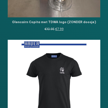
Glencairn Copita met TDWA logo (ZONDER doosje)
Oorspronkelijke
Huidige
€
10.95
€
7.99
prijs
prijs
was:
is:
€10.95.
€7.99.