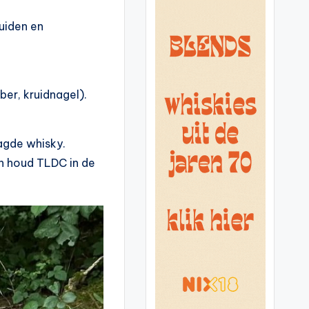
uiden en
er, kruidnagel).
agde whisky.
En houd TLDC in de