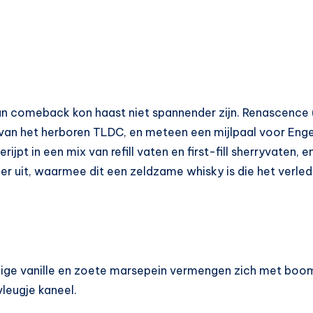
hun comeback kon haast niet spannender zijn. Renascence
 van het herboren TLDC, en meteen een mijlpaal voor Enge
jpt in een mix van refill vaten en first-fill sherryvaten, 
r uit, waarmee dit een zeldzame whisky is die het verle
mige vanille en zoete marsepein vermengen zich met boom
vleugje kaneel.