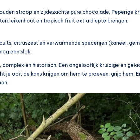
 gouden stroop en zijdezachte pure chocolade. Peperige kr
rd eikenhout en tropisch fruit extra diepte brengen.
uits, citruszest en verwarmende specerijen (kaneel, gemb
 nog een slok.
omplex en historisch. Een ongelooflijk kruidige en gela
ht je ooit de kans krijgen om hem te proeven: grijp hem. 
aan.