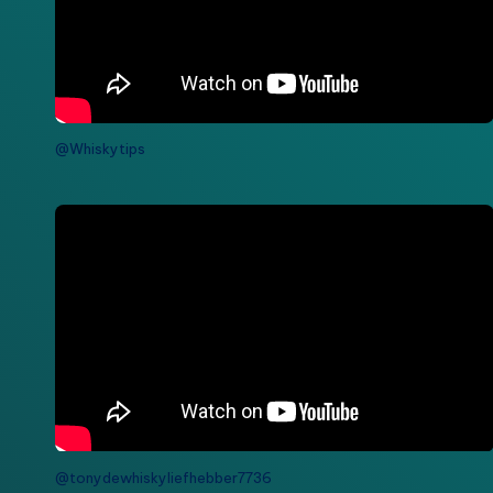
@Whiskytips
@tonydewhiskyliefhebber7736