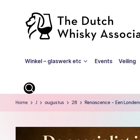
Ga
naar
de
inhoud
T
Winkel – glaswerk etc
Events
Veiling
D
W
A
-
Home
J
augustus
28
Renascence – Een Londens
O
ffi