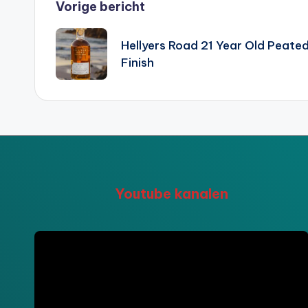
Bericht
Vorige bericht
navigatie
Hellyers Road 21 Year Old Peate
Finish
Youtube kanalen