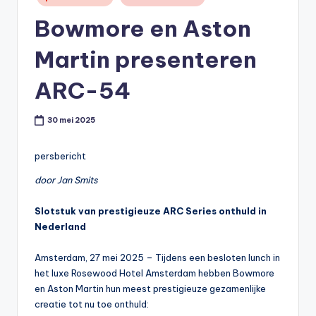
in
t
Bowmore en Aston
or
Martin presenteren
e
-
ARC-54
30 mei 2025
persbericht
door Jan Smits
Slotstuk van prestigieuze ARC Series onthuld in
Nederland
Amsterdam, 27 mei 2025 – Tijdens een besloten lunch in
het luxe Rosewood Hotel Amsterdam hebben Bowmore
en Aston Martin hun meest prestigieuze gezamenlijke
creatie tot nu toe onthuld: