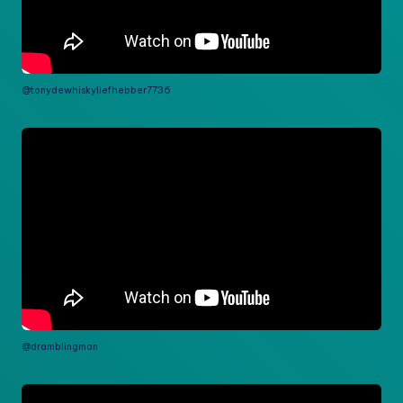
@tonydewhiskyliefhebber7736
@dramblingman