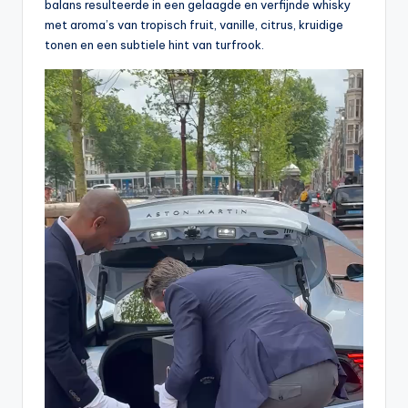
balans resulteerde in een gelaagde en verfijnde whisky
met aroma’s van tropisch fruit, vanille, citrus, kruidige
tonen en een subtiele hint van turfrook.