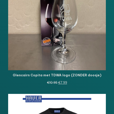
Glencairn Copita met TDWA logo (ZONDER doosje)
Oorspronkelijke
Huidige
€
10.95
€
7.99
prijs
prijs
was:
is:
€10.95.
€7.99.