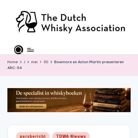
Ga
naar
de
inhoud
T
D
W
Home
J
mei
30
Bowmore en Aston Martin presenteren
ARC-54
A
-
O
ffi
ci
al
S
Geplaatst
persbericht
TDWA Nieuws