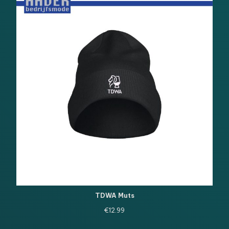
TDWA Muts
€
12.99