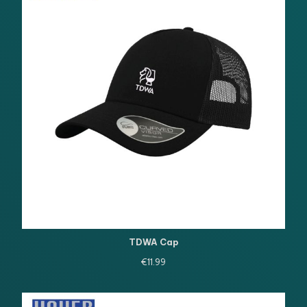
TDWA Cap
€
11.99