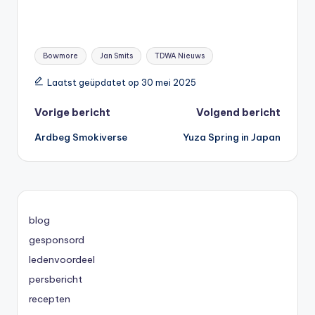
Tags:
Bowmore
Jan Smits
TDWA Nieuws
Laatst geüpdatet op 30 mei 2025
Bericht
Vorige bericht
Volgend bericht
Ardbeg Smokiverse
Yuza Spring in Japan
navigatie
blog
gesponsord
ledenvoordeel
persbericht
recepten