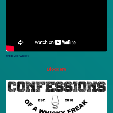
@TijdvoorWhisky
Bloggers