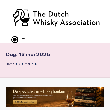
Ga
naar
de
inhoud
T
D
W
Dag:
13 mei 2025
A
Home
J
mei
13
-
O
ffi
ci
al
S