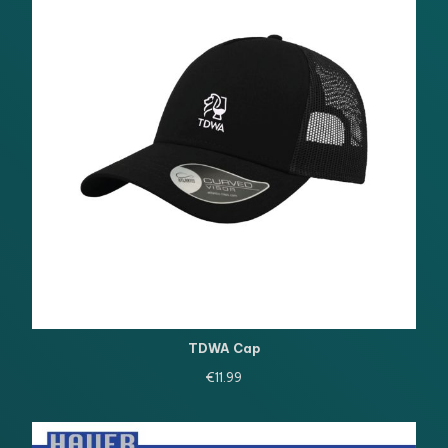
TDWA Cap
€
11.99