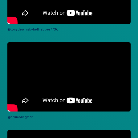
@tonydewhiskyliefhebber7736
@dramblingman