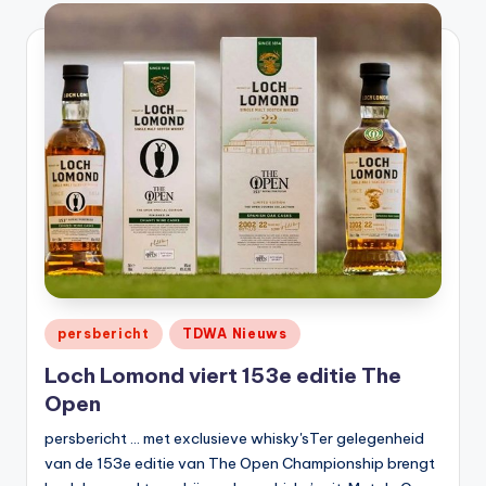
t
or
e
-
Geplaatst
persbericht
TDWA Nieuws
in
Loch Lomond viert 153e editie The
Open
persbericht ... met exclusieve whisky'sTer gelegenheid
van de 153e editie van The Open Championship brengt