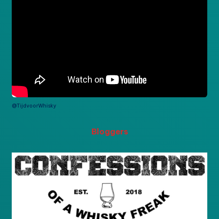
@TijdvoorWhisky
Bloggers