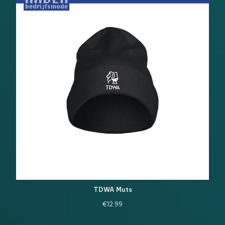
TDWA Muts
€
12.99