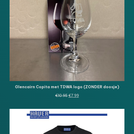
Glencairn Copita met TDWA logo (ZONDER doosje)
Oorspronkelijke
Huidige
€
10.95
€
7.99
prijs
prijs
was:
is:
€10.95.
€7.99.