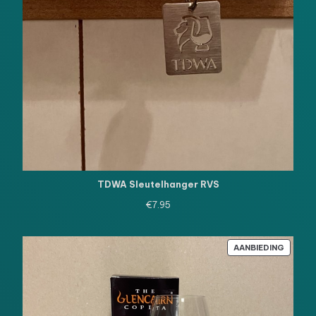
TDWA Sleutelhanger RVS
€
7.95
PRODU
AANBIEDING
IN
DE
UITVE