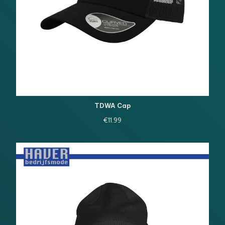
TDWA Cap
€
11.99