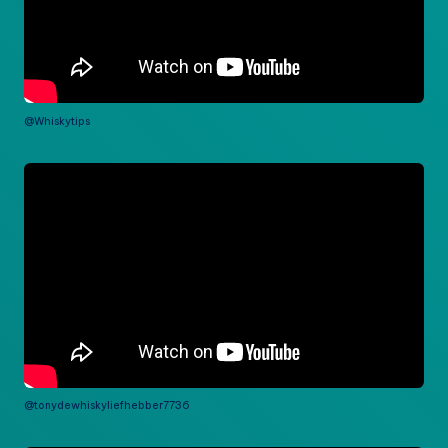
@Whiskytips
@tonydewhiskyliefhebber7736