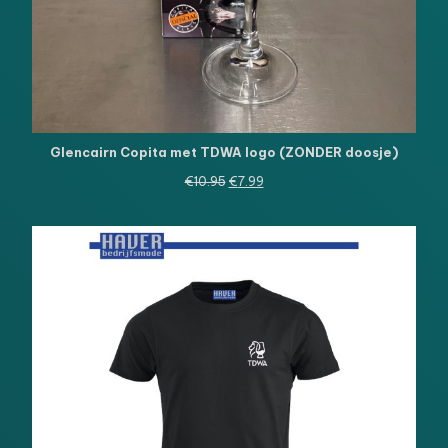
Glencairn Copita met TDWA logo (ZONDER doosje)
Oorspronkelijke
Huidige
€
10.95
€
7.99
prijs
prijs
was:
is:
€10.95.
€7.99.