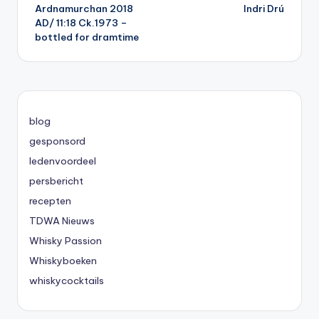
Ardnamurchan 2018
Indri Drú
navigatie
AD/ 11:18 Ck.1973 –
bottled for dramtime
blog
gesponsord
ledenvoordeel
persbericht
recepten
TDWA Nieuws
Whisky Passion
Whiskyboeken
whiskycocktails