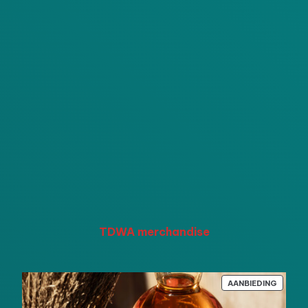
TDWA merchandise
PRODU
AANBIEDING
IN
DE