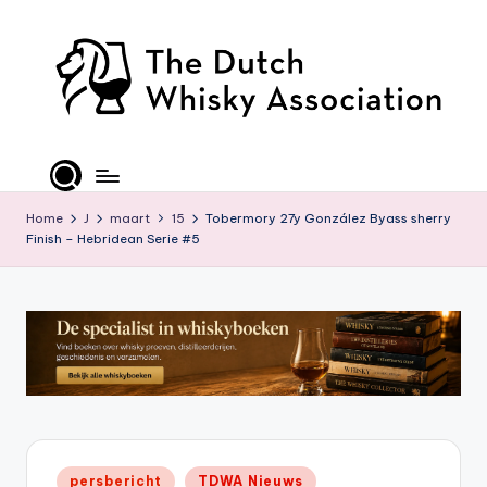
Ga
naar
de
inhoud
T
D
W
Home
J
maart
15
Tobermory 27y González Byass sherry
Finish – Hebridean Serie #5
A
-
O
ffi
ci
al
S
Geplaatst
persbericht
TDWA Nieuws