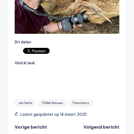
Dit delen:
Vind ik leuk:
Tags:
Jan Smits
TDWA Nieuws
Tobermory
Laatst geüpdatet op 14 maart 2025
Bericht
Vorige bericht
Volgend bericht