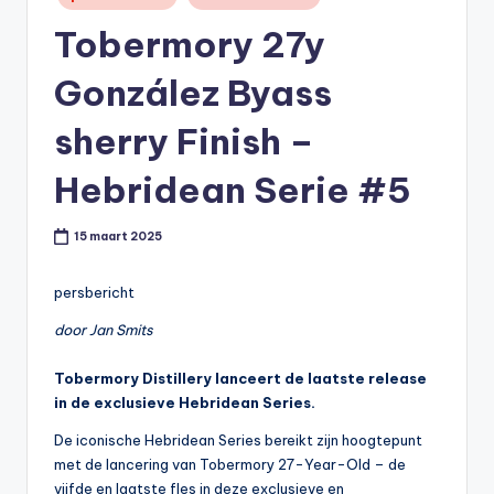
in
t
Tobermory 27y
or
González Byass
e
-
sherry Finish –
Hebridean Serie #5
15 maart 2025
persbericht
door Jan Smits
Tobermory Distillery lanceert de laatste release
in de exclusieve Hebridean Series.
De iconische Hebridean Series bereikt zijn hoogtepunt
met de lancering van Tobermory 27-Year-Old – de
vijfde en laatste fles in deze exclusieve en