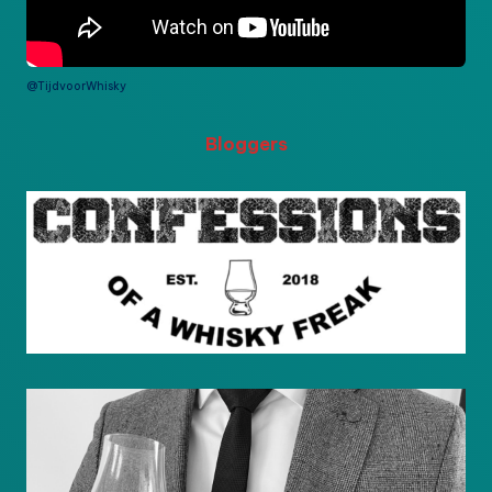
@TijdvoorWhisky
Bloggers