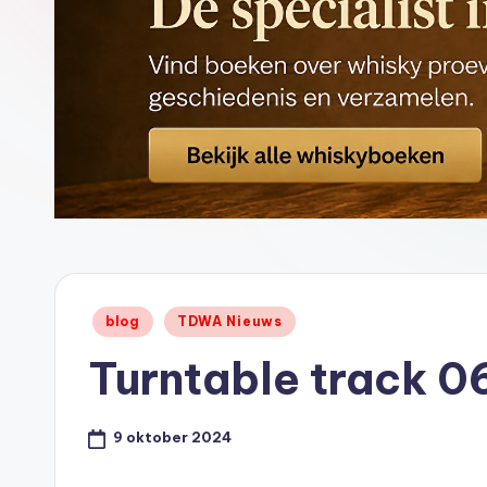
ci
al
St
or
e
-
Geplaatst
blog
TDWA Nieuws
in
Turntable track 06
9 oktober 2024