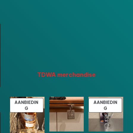
TDWA merchandise
AANBIEDIN
AANBIEDIN
PRODUCT
PRODUCT
G
G
IN
IN
DE
DE
UITVERKOOP
UITVERKOO