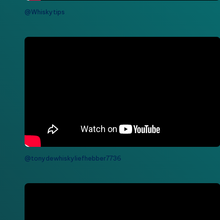
@Whiskytips
@tonydewhiskyliefhebber7736