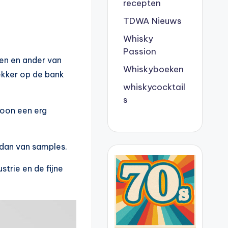
recepten
TDWA Nieuws
Whisky
Passion
een en ander van
Whiskyboeken
ekker op de bank
whiskycocktail
s
woon een erg
 dan van samples.
strie en de fijne