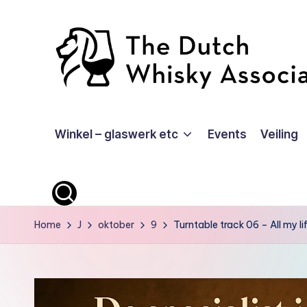
Ga
naar
de
inhoud
T
Winkel – glaswerk etc
Events
Veiling
D
W
A
-
Home
J
oktober
9
Turntable track 06 – All my li
O
ffi