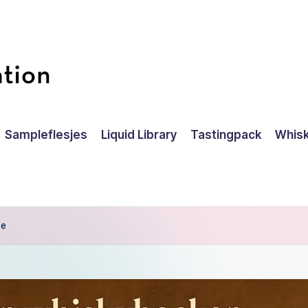
Sampleflesjes
Liquid Library
Tastingpack
Whisk
fe