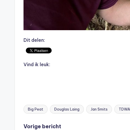
Dit delen:
Vind ik leuk:
Big Peat
Douglas Laing
Jan Smits
TDWA
Tags:
Bericht
Vorige bericht