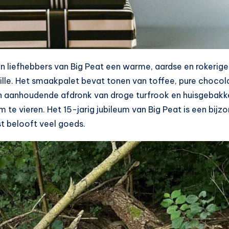
en liefhebbers van Big Peat een warme, aardse en rokerig
le. Het smaakpalet bevat tonen van toffee, pure chocola
 aanhoudende afdronk van droge turfrook en huisgebakk
eum te vieren. Het 15-jarig jubileum van Big Peat is een bi
t belooft veel goeds.