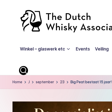
Ga
naar
de
inhoud
T
Winkel – glaswerk etc
Events
Veiling
D
W
A
-
Home
J
september
23
Big Peat bestaat 15 jaar!
O
ffi