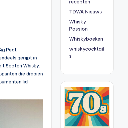
recepten
TDWA Nieuws
Whisky
Passion
Whiskyboeken
whiskycocktail
Big Peat
s
ndeels gerijpt in
alt Scotch Whisky.
spunten die draaien
sumenten lid