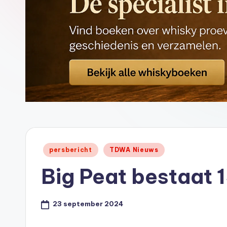
ci
al
St
or
e
-
Geplaatst
persbericht
TDWA Nieuws
in
Big Peat bestaat 1
23 september 2024