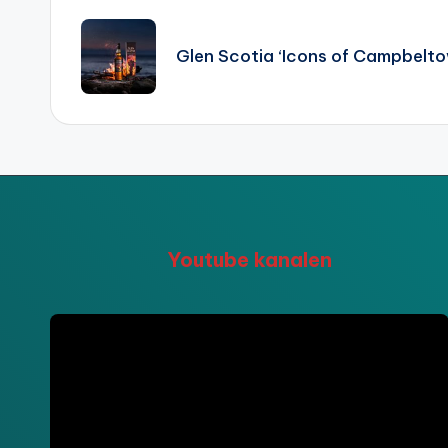
navigatie
Glen Scotia ‘Icons of Campbelt
Youtube kanalen