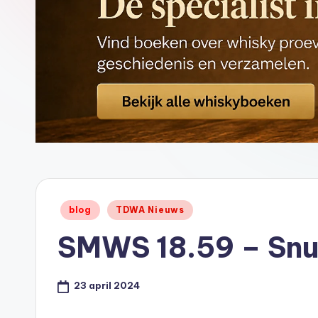
ci
al
St
or
e
-
Geplaatst
blog
TDWA Nieuws
in
SMWS 18.59 – Snu
23 april 2024