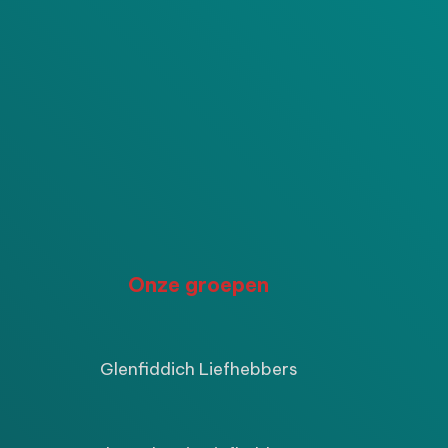
P
Onze groepen
ijke
ige
Glenfiddich Liefhebbers
9.