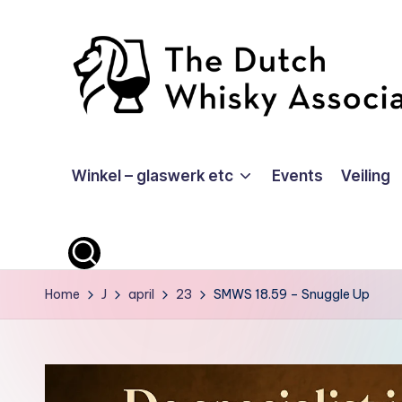
Ga
naar
de
inhoud
T
Winkel – glaswerk etc
Events
Veiling
D
W
A
-
Home
J
april
23
SMWS 18.59 – Snuggle Up
O
ffi