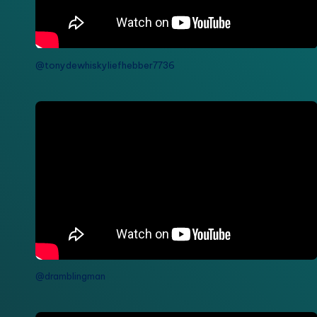
@tonydewhiskyliefhebber7736
@dramblingman