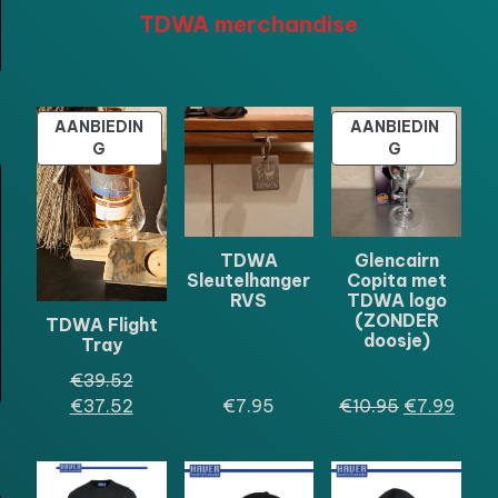
TDWA merchandise
AANBIEDIN
AANBIEDIN
PRODUCT
PRODUCT
G
G
IN
IN
DE
DE
UITVERKOOP
UITVERKOO
TDWA
Glencairn
Sleutelhanger
Copita met
RVS
TDWA logo
(ZONDER
TDWA Flight
doosje)
Tray
Oorspronkelijke
€
39.52
prijs
Huidige
Oorspronkel
Huid
€
37.52
€
7.95
€
10.95
€
7.99
was:
prijs
prijs
prijs
€39.52.
is:
was:
is:
€37.52.
€10.95.
€7.9