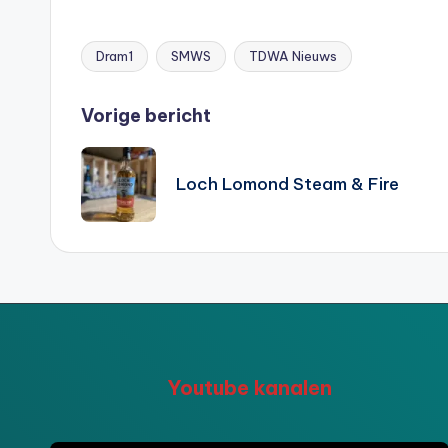
Dram1
SMWS
TDWA Nieuws
Tags:
Bericht
Vorige bericht
navigatie
Loch Lomond Steam & Fire
Youtube kanalen